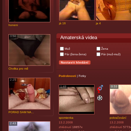
já 16
ja 4
honeni
0:50
Amaterská videa
Muž
Žena
Pár (žena-žena)
Pár (muž-muž)
Chvilka pro mě
Podrobnosti
|
Fotky
2:25
1:48
0:53
PORAD SAM NA...
spomienka
pokračování
13.2.2008
13.2.2008
2:43
zhlédnutí
18857x
zhlédnutí
5773