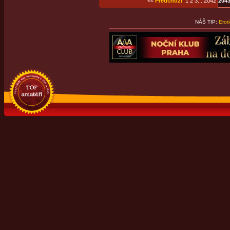
<<
Předchozí
1
2
3
...
2042
204
NÁŠ TIP:
Erot