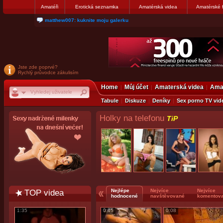
Amatéři
Erotická seznamka
Amatérská videa
Amatérské 
nanosekunda187: Hanka servis Praha Bulharská 10, tel:775674237
Jste zde poprvé?
Rychlý průvodce zákulisím
Home
Můj účet
Amaterská videa
Amat
Tabule
Diskuze
Deníky
Sex porno TV vid
Holky na telefonu
TiP
TOP videa
Nejlépe
Nejvíce
Nejvíce
hodnocené
navštěvované
komentov
1:35
0:45
0:08