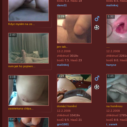
bodů
5.3
, hlasů
19
bodů
8.5
, hlasů
dano11
malinkej
1:29
1:32
Kdyz myslim na ze...
2:40
jen tak..
....
13.2.2008
12.2.2008
zhlédnutí
3019x
zhlédnutí
2261
bodů
7.5
, hlasů
23
bodů
9.0
, hlasů
malinkej
hanysz
nvm jak ho pojmen...
1:24
0:45
3:09
domácí honění
na honěnou
zastriekana chlpa...
12.2.2008
12.2.2008
zhlédnutí
10419x
zhlédnutí
1795
0:45
bodů
9.5
, hlasů
21
bodů
8.9
, hlasů
grrr1001
i_vanek