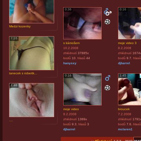
0:36
0:16
Medzi kozenky
7:26
s kámošem
moje video 3
10.2.2008
8.2.2008
zhlédnutí
37885x
zhlédnutí
1674
bodů
10
, hlasů
44
bodů
9.7
, hlasů
hanysxy
djbarrel
tanecek s robertk...
0:16
1:45
1:46
moje video
broucek
8.2.2008
7.2.2008
zhlédnutí
1389x
zhlédnutí
1791
....
bodů
9.3
, hlasů
3
bodů
7.6
, hlasů
djbarrel
mclaren1