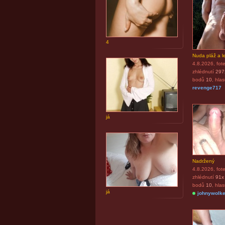
4
Nuda pláž a le
4.8.2026
, fot
zhlédnutí
297
bodů
10
, hla
revenge717
já
Nadržený
4.8.2026
, fot
zhlédnutí
91x
bodů
10
, hla
já
johnywolke