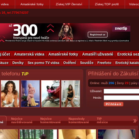
 videa
Amatérské fotky
Získej VIP členství
Získej TOP profil
Videoc
vákovi. Napiste
j účet
Amaterská videa
Amatérské fotky
Amatéři uživatelé
Erotická s
skuze
Deníky
Sex porno TV videa
Ověření
Soutěže
Freefoto
Erotický katal
 telefonu
Přihlášení do Zákulisí
TiP
Online: muži
206
| ženy
23
| páry
Uživatel:
Heslo:
Nejvíce
Nejvíce
Naposledy
TIP
né
navštěvované
komentované
komentované
měsíce