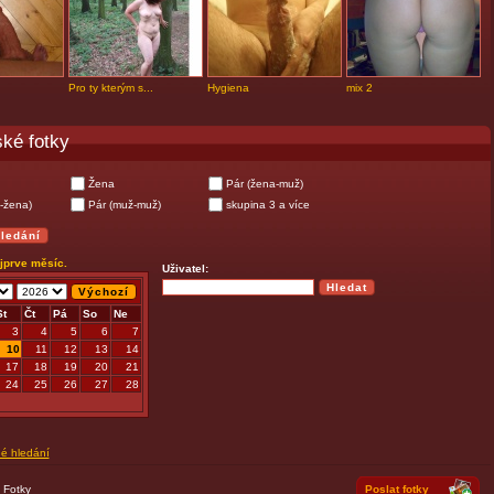
Pro ty kterým s...
Hygiena
mix 2
ké fotky
Žena
Pár (žena-muž)
-žena)
Pár (muž-muž)
skupina 3 a více
ejprve měsíc.
Uživatel:
St
Čt
Pá
So
Ne
3
4
5
6
7
10
11
12
13
14
17
18
19
20
21
24
25
26
27
28
né hledání
|
Fotky
Poslat fotky