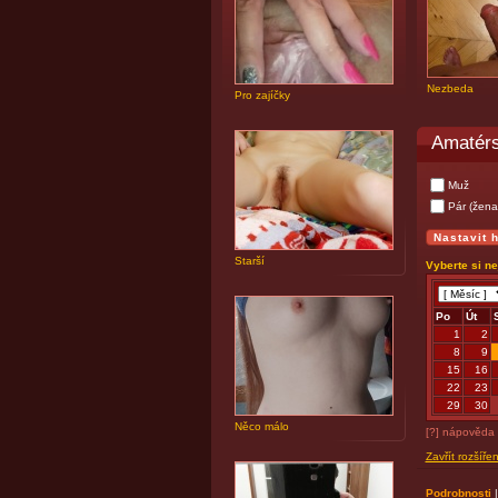
Nezbeda
Pro zajíčky
Amatérs
Muž
Pár (žena
Starší
Vyberte si n
Po
Út
1
2
8
9
15
16
22
23
29
30
Něco málo
[?] nápověda
Zavřít rozšíře
Podrobnosti