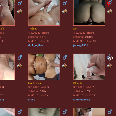
sík...
_Něco..
Mix
ek
4
4.8.2026
, fotek
6
4.8.2026
, fotek
6
x
zhlédnutí
157x
zhlédnutí
2434x
sů
6
bodů
10
, hlasů
3
bodů
9.8
, hlasů
13
dick_o_live
johnyy1991
Opalovačka
Blbnuti
ek
8
3.8.2026
, fotek
5
3.8.2026
, fotek
7
zhlédnutí
348x
zhlédnutí
1054x
sů
2
bodů
10
, hlasů
4
bodů
10
, hlasů
21
r33
sillve
kladnocentral