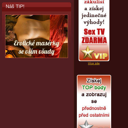
Náš TIP!
Více zde