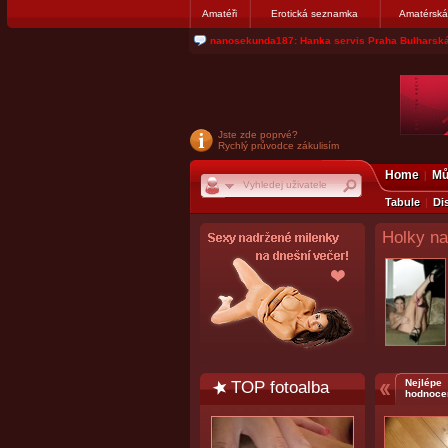
Amatéři
Erotická seznamka
Amatérská
jjoseff: Najde se par, ktery nekdy přemýšlel o di
Jste zde poprvé?
Rychlý průvodce zákulisím
Home
Mů
Tabule
Di
Holky na
TOP fotoalba
Nejlépe
hodnoce