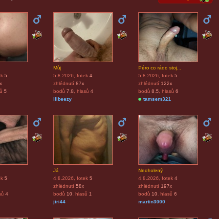
Můj
Péro co rádo stoj...
ek
5
5.8.2026
, fotek
4
5.8.2026
, fotek
5
x
zhlédnutí
87x
zhlédnutí
122x
sů
5
bodů
7.8
, hlasů
4
bodů
8.5
, hlasů
6
lilbeezy
tamsem321
Já
Neoholený
ek
5
4.8.2026
, fotek
5
4.8.2026
, fotek
4
zhlédnutí
58x
zhlédnutí
197x
sů
4
bodů
10
, hlasů
1
bodů
10
, hlasů
6
jiri44
martin3000