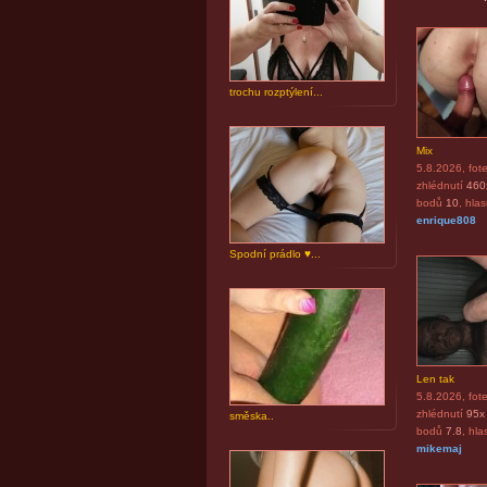
trochu rozptýlení...
Mix
5.8.2026
, fot
zhlédnutí
460
bodů
10
, hla
enrique808
Spodní prádlo ♥...
Len tak
5.8.2026
, fot
zhlédnutí
95x
směska..
bodů
7.8
, hla
mikemaj