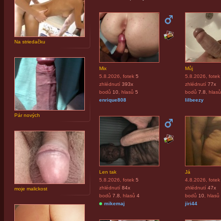
Na striedačku
Mix
Můj
5.8.2026
, fotek
5
5.8.2026
, fotek
zhlédnutí
393x
zhlédnutí
77x
bodů
10
, hlasů
5
bodů
7.8
, hlasů
enrique808
lilbeezy
Pár nových
Len tak
Já
5.8.2026
, fotek
5
4.8.2026
, fotek
zhlédnutí
84x
zhlédnutí
47x
moje malickost
bodů
7.8
, hlasů
4
bodů
10
, hlasů
mikemaj
jiri44