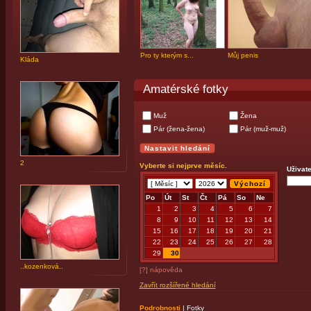
Pro ty kterým s...
Můj penis
Kláda
Amatérské fotky
Muž
Žena
Pár (žena-žena)
Pár (muž-muž)
2
Vyberte si nejprve měsíc.
Uživate
Po
Út
St
Čt
Pá
So
Ne
1
2
3
4
5
6
7
8
9
10
11
12
13
14
15
16
17
18
19
20
21
22
23
24
25
26
27
28
29
30
..kozenková..
[?] nápověda
Zavřít rozšířené hledání
Podrobnosti
|
Fotky