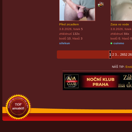
Před zrcadlem
Zasa vo vode
3.8.2026
, fotek
5
3.8.2026
, fotek
zhlédnutí
132x
zhlédnutí
84x
bodů
10
, hlasů
3
bodů
0
, hlasů
0
silekun
cuinmo
1
2
3
...
2652
26
NÁŠ TIP:
Erot