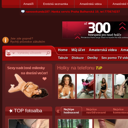
Amatéři
Erotická seznamka
Amatérská videa
Amatérské 
jjoseff: Najde se par, ktery nekdy přemýšlel o divákovi. Napiste
Jste zde poprvé?
Rychlý průvodce zákulisím
Home
Můj účet
Amaterská videa
Amat
Tabule
Diskuze
Deníky
Sex porno TV vid
Holky na telefonu
TiP
TOP fotoalba
Nejlépe
Nejvíce
Nejvíce
hodnocené
navštěvované
komentov