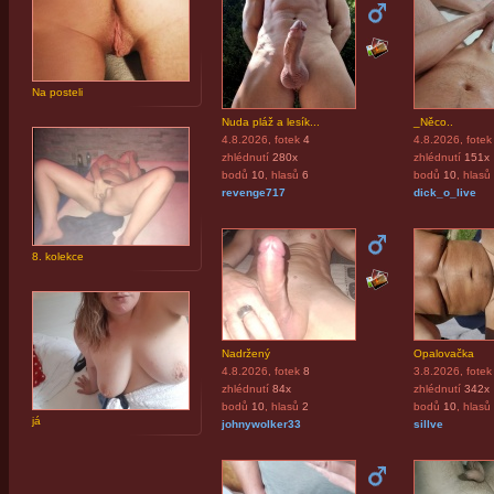
Na posteli
Nuda pláž a lesík...
_Něco..
4.8.2026
, fotek
4
4.8.2026
, fotek
zhlédnutí
280x
zhlédnutí
151x
bodů
10
, hlasů
6
bodů
10
, hlasů
revenge717
dick_o_live
8. kolekce
Nadržený
Opalovačka
4.8.2026
, fotek
8
3.8.2026
, fotek
zhlédnutí
84x
zhlédnutí
342x
bodů
10
, hlasů
2
bodů
10
, hlasů
já
johnywolker33
sillve