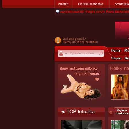
Amatéři
Erotická seznamka
Amatérská
jjoseff: Najde se par, ktery nekdy přemýšlel o di
Jste zde poprvé?
Rychlý průvodce zákulisím
Home
Mů
Tabule
Di
Holky na
TOP fotoalba
Nejlépe
hodnoce