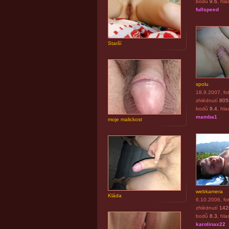
bodů
9.6
, hla
fullspeed
Starší
spolu
18.9.2007
, fo
zhlédnutí
805
bodů
9.4
, hla
mamba1
moje malickost
webkamera
Kláda
6.10.2006
, fo
zhlédnutí
142
bodů
8.3
, hla
karolinax22