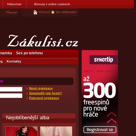
Videochat
Bonusy v online casinech
Výchozí
Do oblíbených
Přepsat
eznamka
Sex po telefonu
og
Kontakty
18
Nová registrace
Zapomněli jste heslo?
Potvrzení registrace
Nejoblíbenější alba