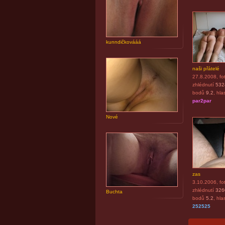
kunndičkovááá
naši přátelé
27.8.2008
, fo
zhlédnutí
532
bodů
9.2
, hla
par2par
Nové
zas
3.10.2006
, fo
zhlédnutí
326
Buchta
bodů
5.2
, hla
252525