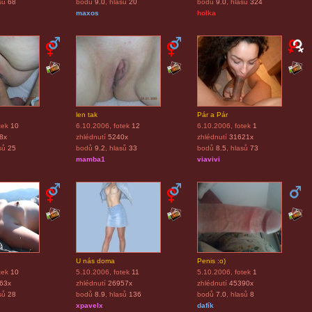
sů
68
bodů
9.0
, hlasů
20
bodů
9.0
, hlasů
324
maxos
holka
len tak
Pár a Pár
tek
10
6.10.2006
, fotek
12
6.10.2006
, fotek
1
8x
zhlédnutí
5240x
zhlédnutí
31621x
sů
25
bodů
9.2
, hlasů
33
bodů
8.5
, hlasů
73
mamba1
viavivi
U nás doma
Penis :o)
tek
10
5.10.2006
, fotek
11
5.10.2006
, fotek
1
63x
zhlédnutí
26957x
zhlédnutí
45390x
sů
28
bodů
8.9
, hlasů
136
bodů
7.0
, hlasů
8
xpavelx
dafík