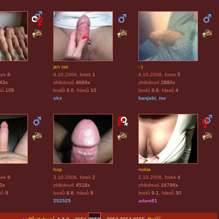
jen tak
:-)
tek
8
4.10.2006
, fotek
1
4.10.2006
, fotek
5
43x
zhlédnutí
4689x
zhlédnutí
2880x
sů
108
bodů
6.0
, hlasů
10
bodů
9.8
, hlasů
4
sks
banjabi_mc
hop
nokia
tek
6
3.10.2006
, fotek
2
2.10.2006
, fotek
4
0x
zhlédnutí
4518x
zhlédnutí
16796x
sů
9
bodů
6.6
, hlasů
8
bodů
9.1
, hlasů
30
252525
adam81