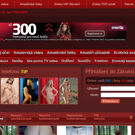
 videa
Amatérské fotky
Získej VIP členství
Získej TOP profil
Tabule
vákovi. Napiste
j účet
Amaterská videa
Amatérské fotky
Amatéři uživatelé
Erotická s
skuze
Deníky
Sex porno TV videa
Ověření
Soutěže
Freefoto
Erotický katal
 telefonu
Přihlášení do Zákulisí
TiP
Online: muži
282
| ženy
35
| páry
Uživatel:
Heslo:
Nejvíce
Nejvíce
Naposledy
TIP
né
navštěvované
komentované
komentované
měsíce