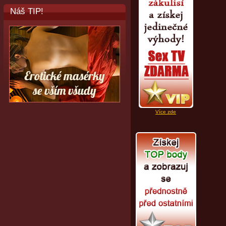
Náš TIP!
Více zde