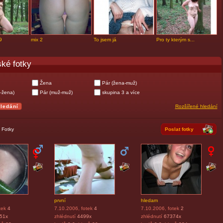
9
mix 2
To jsem já
Pro ty kterým s...
ké fotky
Žena
Pár (žena-muž)
-žena)
Pár (muž-muž)
skupina 3 a více
Rozšířené hledání
|
Fotky
Poslat fotky
první
hledam
tek
4
7.10.2006
, fotek
4
7.10.2006
, fotek
2
51x
zhlédnutí
4499x
zhlédnutí
67374x