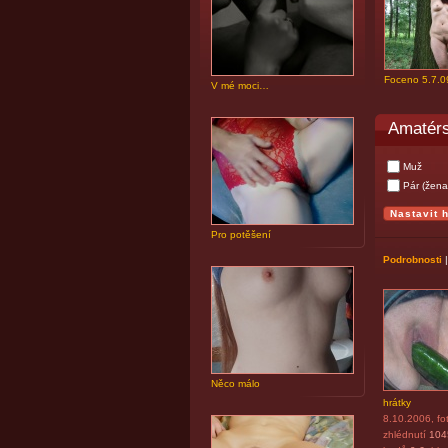
Foceno 5.7.0
V mé moci…
Amatérs
Muž
Pár (žena
Pro potěšení
Podrobnosti
Něco málo
hrátky
8.10.2006
, fo
zhlédnutí
104