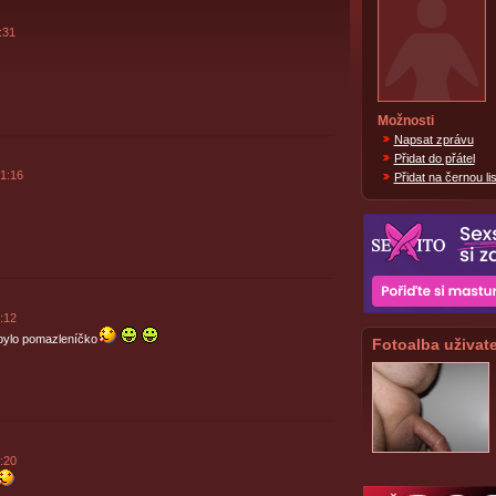
:31
Možnosti
Napsat zprávu
Přidat do přátel
1:16
Přidat na černou lis
:12
bylo pomazleníčko
Fotoalba uživate
:20