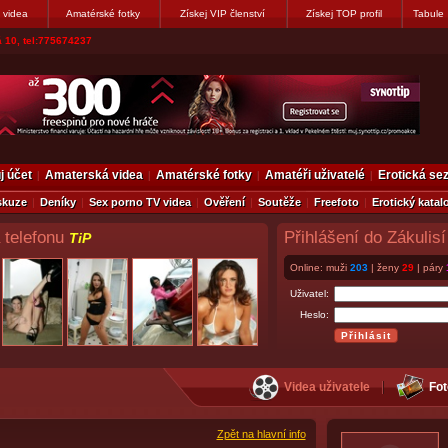
 videa
Amatérské fotky
Získej VIP členství
Získej TOP profil
Tabule
 10, tel:775674237
j účet
Amaterská videa
Amatérské fotky
Amatéři uživatelé
Erotická s
skuze
Deníky
Sex porno TV videa
Ověření
Soutěže
Freefoto
Erotický katal
 telefonu
Přihlášení do Zákulisí
TiP
Online: muži
203
| ženy
29
| páry
Uživatel:
Heslo:
Videa uživatele
Fot
Zpět na hlavní info