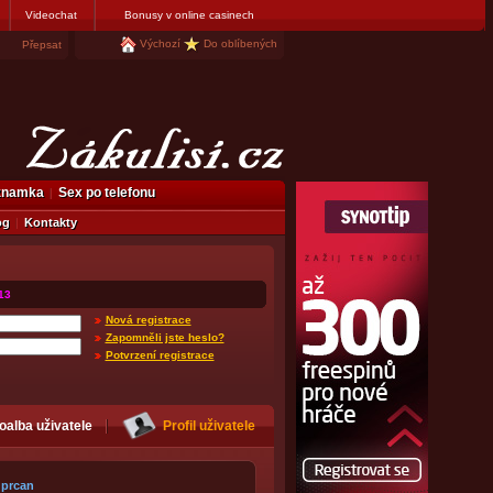
Videochat
Bonusy v online casinech
Výchozí
Do oblíbených
Přepsat
eznamka
Sex po telefonu
og
Kontakty
13
Nová registrace
Zapomněli jste heslo?
Potvrzení registrace
oalba uživatele
Profil uživatele
prcan