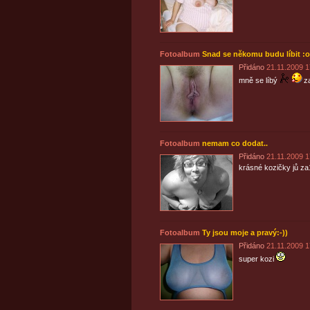
Fotoalbum
Snad se někomu budu líbit :o
Přidáno
21.11.2009 1
mně se líbý
z
Fotoalbum
nemam co dodat..
Přidáno
21.11.2009 1
krásné kozičky jů za
Fotoalbum
Ty jsou moje a pravý:-))
Přidáno
21.11.2009 1
super kozi