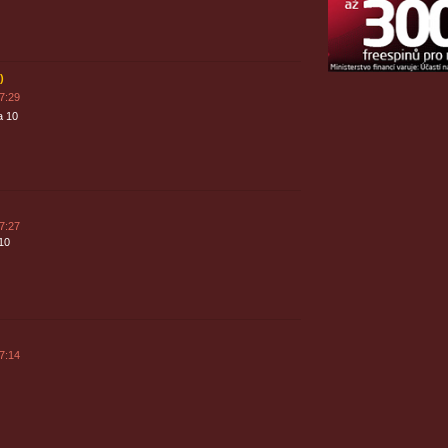
)
7:29
a 10
7:27
10
7:14