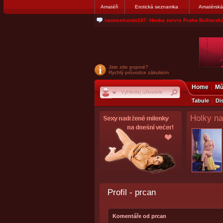
Amatéři
Erotická seznamka
Amatérská
nanosekunda187: Hanka servis Praha Bulharská
Jste zde poprvé?
Rychlý průvodce zákulisím
Home
Mů
Tabule
Di
Holky na
Profil - prcan
Komentáře od prcan