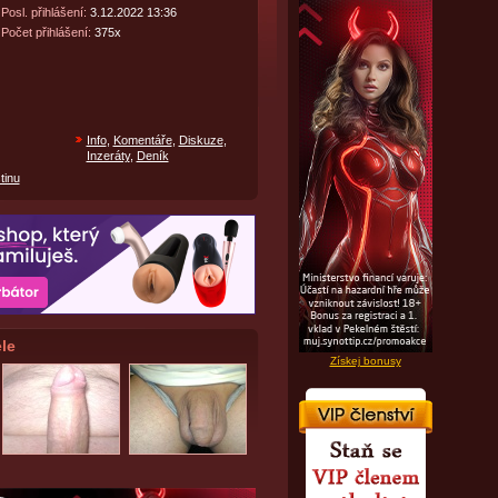
Posl. přihlášení:
3.12.2022 13:36
Počet přihlášení:
375x
Info
,
Komentáře
,
Diskuze
,
Inzeráty
,
Deník
tinu
le
Získej bonusy