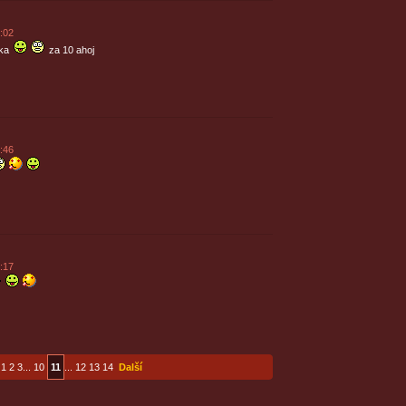
:02
čka
za 10 ahoj
:46
:17
1
2
3
...
10
11
...
12
13
14
Další