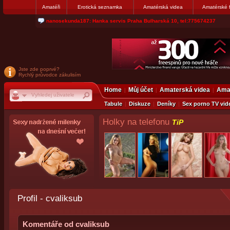
Amatéři
Erotická seznamka
Amatérská videa
Amatérské 
jjoseff: Najde se par, ktery nekdy přemýšlel o divákovi. Napiste
Jste zde poprvé?
Rychlý průvodce zákulisím
Home
Můj účet
Amaterská videa
Amat
Tabule
Diskuze
Deníky
Sex porno TV vid
Holky na telefonu
TiP
Profil - cvaliksub
Komentáře od cvaliksub