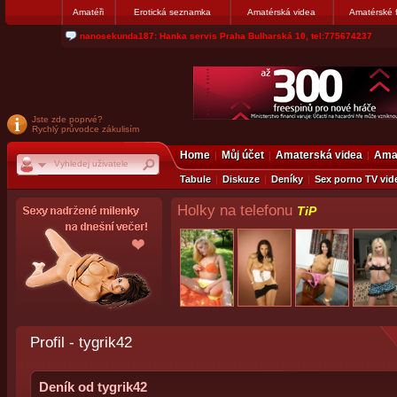
Amatéři
Erotická seznamka
Amatérská videa
Amatérské 
nanosekunda187: Hanka servis Praha Bulharská 10, tel:775674237
Jste zde poprvé?
Rychlý průvodce zákulisím
Home
Můj účet
Amaterská videa
Amat
Tabule
Diskuze
Deníky
Sex porno TV vid
Holky na telefonu
TiP
Profil - tygrik42
Deník od tygrik42