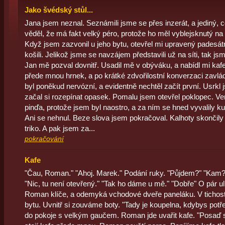
Jako švédský stůl...
Jana jsem neznal. Seznámili jsme se přes inzerát, a jediný,
věděl, že má fakt velký péro, protože ho měl vyblejsknutý na 
Když jsem zazvonil u jeho bytu, otevřel mi upravený padesátn
košili. Jelikož jsme se navzájem představili už na síti, tak jsme
Jan mě pozval dovnitř. Usadil mě v obýváku, a nabídl mi kafe.
přede mnou hrnek, a po krátké zdvořilostní konverzaci zavládl
byl poněkud nervózní, a evidentně nechtěl začít první. Usrkl 
začal si rozepínat opasek. Pomalu jsem otevřel poklopec. V
pinďa, protože jsem byl naostro, a za ním se hned vyvalily ku
Ani se nehnul. Beze slova jsem pokračoval. Kalhoty skončily
triko. A pak jsem za...
pokračování
Kafe
"Čau, Roman." "Ahoj. Marek." Podání ruky. "Půjdem?" "Kam?"
"Nic, tu není otevřený." "Tak ho dáme u mě." "Dobře" O pár ul
Roman klíče, a odemyká vchodové dveře paneláku. V tichost
bytu. Uvnitř si zouváme boty. "Tady je koupelna, kdybys potř
do pokoje s velkým gaučem. Roman jde uvařit kafe. "Posaď se