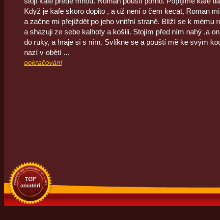
stojí kafe přede mnou. Roman pouští porno. Popíjíme kafe t
Když je kafe skoro dopito , a už není o čem kecat, Roman mi
a začne mi přejíždět po jeho vnitřní straně. Blíží se k mému
a shazuji ze sebe kalhoty a košili. Stojím před ním nahý ,a o
do ruky, a hraje si s ním. Svlíkne se a pouští mě ke svým k
nazí v obětí ...
pokračování