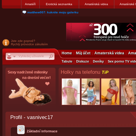
Amatéři
Erotická seznamka
Amatérská videa
Amatérské 
matthew007: kuknite moju galerku
Jste zde poprvé?
Rychlý průvodce zákulisím
Home
Můj účet
Amaterská videa
Amat
Tabule
Diskuze
Deníky
Sex porno TV vid
Holky na telefonu
TiP
Profil - vasnivec17
Základní informace