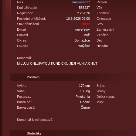
Nick
vasnivec17
Region
Kód uživatele
558237
Věk
Registrace
2.2.2026
Znamení
Poslední přihlášení:
10.8.2026 09:00
Orientace
Stav přihlášení
offline
Stav
E-mail
neveřejný
Zaměstnání
Pohlaví
Muž
Vzdělání
Okres
Domažlice
Děti
Lokalita
Holýšov
Hledám
Komentář:
MILUJU CHLUPATOU KUNDICKU JEJI VUNI A CHUT
Postava
Výška:
170 cm
Brýle:
Váha:
100 kg
Vousy:
Postava::
Plnoštíhlá
Délka vlasů:
Barva očí:
Hnědé
Míry:
Barva vlasů:
Černé
Komentář k mé postavě:
Statistiky