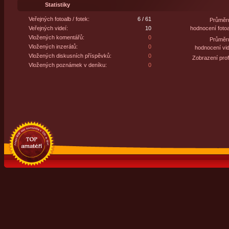
Statistiky
Veřejných fotoalb / fotek:
6 / 61
Průměr
Veřejných videí:
10
hodnocení fotoa
Vložených komentářů:
0
Průměr
Vložených inzerátů:
0
hodnocení vid
Vložených diskusních příspěvků:
0
Zobrazení profi
Vložených poznámek v deníku:
0