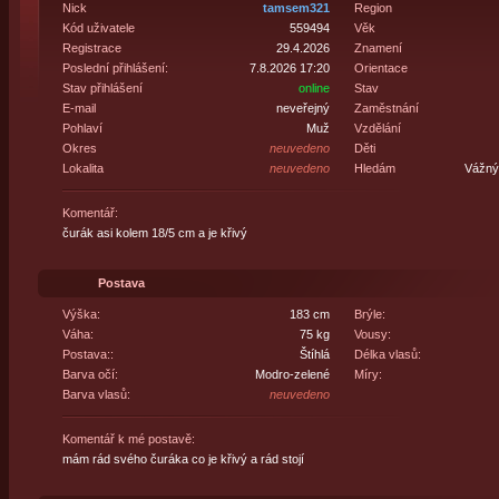
Nick
tamsem321
Region
Kód uživatele
559494
Věk
Registrace
29.4.2026
Znamení
Poslední přihlášení:
7.8.2026 17:20
Orientace
Stav přihlášení
online
Stav
E-mail
neveřejný
Zaměstnání
Pohlaví
Muž
Vzdělání
Okres
neuvedeno
Děti
Lokalita
neuvedeno
Hledám
Vážný 
Komentář:
čurák asi kolem 18/5 cm a je křivý
Postava
Výška:
183 cm
Brýle:
Váha:
75 kg
Vousy:
Postava::
Štíhlá
Délka vlasů:
Barva očí:
Modro-zelené
Míry:
Barva vlasů:
neuvedeno
Komentář k mé postavě:
mám rád svého čuráka co je křivý a rád stojí