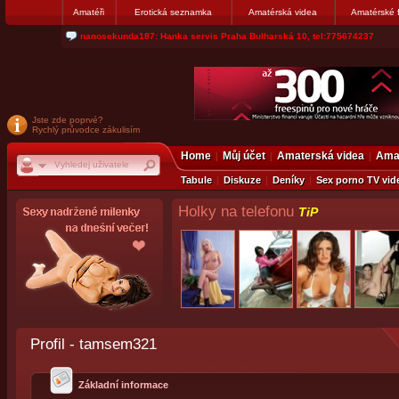
Amatéři
Erotická seznamka
Amatérská videa
Amatérské 
jjoseff: Najde se par, ktery nekdy přemýšlel o divákovi. Napiste
Jste zde poprvé?
Rychlý průvodce zákulisím
Home
Můj účet
Amaterská videa
Amat
Tabule
Diskuze
Deníky
Sex porno TV vid
Holky na telefonu
TiP
Profil - tamsem321
Základní informace