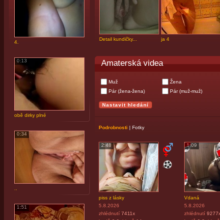
Detail kundičky...
ja 4
4.
0:13
Amaterská videa
Muž
Žena
Pár (žena-žena)
Pár (muž-muž)
obě dirky plné
Podrobnosti
|
Fotky
0:34
2:48
1:09
..
piss z lásky
Vdaná
5.8.2026
5.8.2026
1:51
zhlédnutí
7411x
zhlédnutí
9277