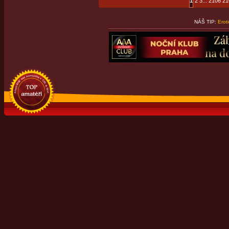
1
2
3
...
2106
21
NÁŠ TIP:
Erot