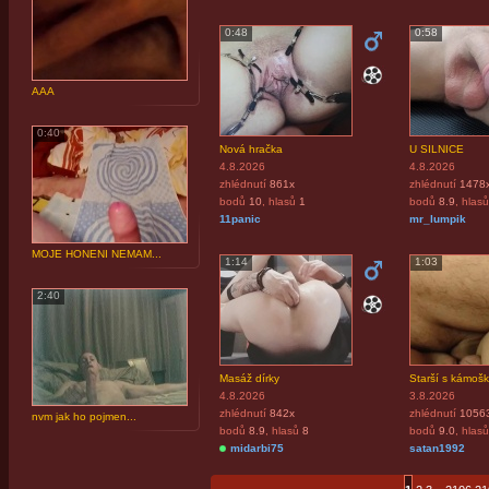
0:48
0:58
AAA
0:40
Nová hračka
U SILNICE
4.8.2026
4.8.2026
zhlédnutí
861x
zhlédnutí
1478
bodů
10
, hlasů
1
bodů
8.9
, hlasů
11panic
mr_lumpik
MOJE HONENI NEMAM...
1:14
1:03
2:40
Masáž dírky
Starší s kámošk
4.8.2026
3.8.2026
zhlédnutí
842x
zhlédnutí
1056
nvm jak ho pojmen...
bodů
8.9
, hlasů
8
bodů
9.0
, hlasů
midarbi75
satan1992