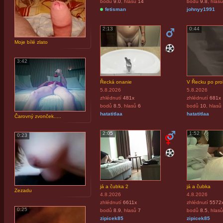
bodů
9.0
, hlasů
14
bodů
9.8
, hlasů
fetisman
johnyy1991
2:13
0:44
Moje bílé zlato
3:42
Řecká onanie
V Řecku po prob
5.8.2026
5.8.2026
zhlédnutí
481x
zhlédnutí
681x
bodů
8.5
, hlasů
6
bodů
10
, hlasů
hatatitlaa
hatatitlaa
Čarovný zvonček.....
2:05
1:52
0:23
já a čubka 2
já a čubka
Zezadu
4.8.2026
4.8.2026
zhlédnutí
6611x
zhlédnutí
5572
0:25
bodů
8.9
, hlasů
7
bodů
8.5
, hlasů
zipicek85
zipicek85