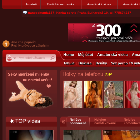
Amatéři
Erotická seznamka
Amatérská videa
Amatérské 
jjoseff: Najde se par, ktery nekdy přemýšlel o divákovi. Napiste
Jste zde poprvé?
Rychlý průvodce zákulisím
Home
Můj účet
Amaterská videa
Amat
Tabule
Diskuze
Deníky
Sex porno TV vid
Holky na telefonu
TiP
TOP videa
Nejlépe
Nejvíce
Nejvíce
hodnocené
navštěvované
komentov
0:30
0:31
0:08