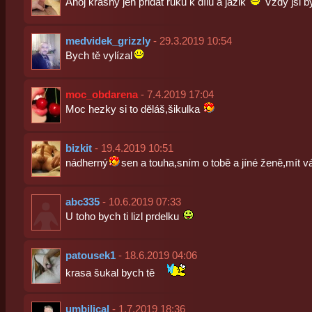
Ahoj krásný jen přidat ruku k dílu a jazik
Vždy jsi b
medvidek_grizzly
- 29.3.2019 10:54
Bych tě vylízal
moc_obdarena
- 7.4.2019 17:04
Moc hezky si to děláš,šikulka
bizkit
- 19.4.2019 10:51
nádherný
sen a touha,sním o tobě a jíné ženě,mít v
abc335
- 10.6.2019 07:33
U toho bych ti lizl prdelku
patousek1
- 18.6.2019 04:06
krasa šukal bych tě
umbilical
- 1.7.2019 18:36