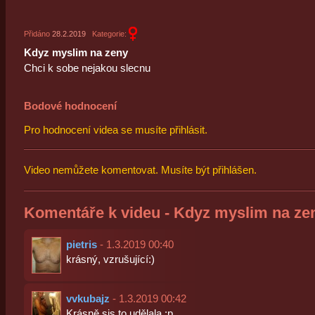
Přidáno
28.2.2019
Kategorie:
Kdyz myslim na zeny
Chci k sobe nejakou slecnu
Bodové hodnocení
Pro hodnocení videa se musíte přihlásit.
Video nemůžete komentovat. Musíte být přihlášen.
Komentáře k videu - Kdyz myslim na ze
pietris
- 1.3.2019 00:40
krásný, vzrušující:)
vvkubajz
- 1.3.2019 00:42
Krásně sis to udělala :p