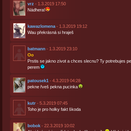
vrz
- 1.3.2019 17:50
Nádhera!
kawazlomena
- 1.3.2019 19:12
Wau překrásná si hraješ
batmann
- 1.3.2019 23:10
Oo
Prstis se jakno zivot a chces slecnu? Ty potrebujes p
perem
patousek1
- 4.3.2019 04:28
pekne řveš pekna pucinka
kutr
- 5.3.2019 07:45
Toho je pro holky fakt škoda
bobok
- 22.3.2019 10:02