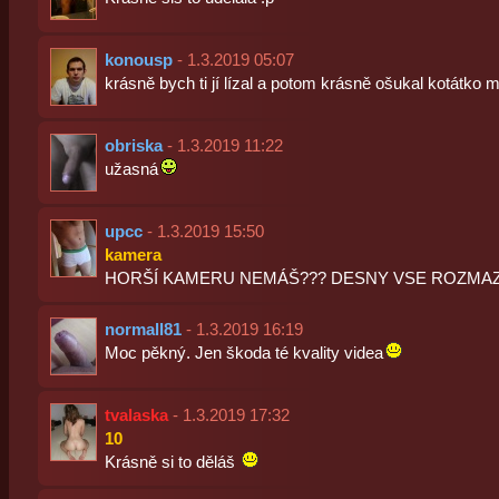
konousp
- 1.3.2019 05:07
krásně bych ti jí lízal a potom krásně ošukal kotátko
obriska
- 1.3.2019 11:22
užasná
upcc
- 1.3.2019 15:50
kamera
HORŠÍ KAMERU NEMÁŠ??? DESNY VSE ROZMAZ
normall81
- 1.3.2019 16:19
Moc pěkný. Jen škoda té kvality videa
tvalaska
- 1.3.2019 17:32
10
Krásně si to děláš