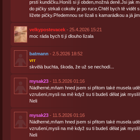
prstí kundičku.Honíš si jí obden,možná deně.Jsi jak mo
do pičky strkali cokoliv je po ruce.Chtěl bych tě vidět s
lížete pičky.Předemnou se lízali s kamarádkou a já jim
velkypostevacek
- 25.4.2026 15:21
moc ráda bych ti jí dlouho lízala
batmann
- 2.5.2026 18:52
vrr
skvělá buchta, škoda, že už se nechodí...
mysak23
- 11.5.2026 01:16
Nádherné,mňam hned jsem si přitom také musela uděl
vzrušení,mysli na mě když su ti budeš dělat jak myslí
Neli
mysak23
- 11.5.2026 01:16
Nádherné,mňam hned jsem si přitom také musela uděl
vzrušení,mysli na mě když su ti budeš dělat jak myslí
Neli