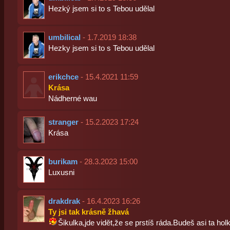
Hezký jsem si to s Tebou udělal
umbilical
- 1.7.2019 18:38
Hezky jsem si to s Tebou udělal
erikchce
- 15.4.2021 11:59
Krása
Nádherné wau
stranger
- 15.2.2023 17:24
Krása
burikam
- 28.3.2023 15:00
Luxusni
drakdrak
- 16.4.2023 16:26
Ty jsi tak krásně žhavá
Šikulka,jde vidět,že se prstíš ráda.Budeš asi ta holk