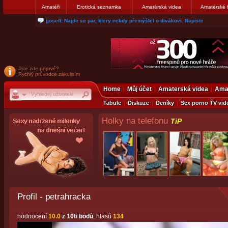
Amatéři
Erotická seznamka
Amatérská videa
Amatérské 
jjoseff: Najde se par, ktery nekdy přemýšlel o divákovi. Napiste
Jste zde poprvé?
Rychlý průvodce zákulisím
Home
Můj účet
Amaterská videa
Amat
Tabule
Diskuze
Deníky
Sex porno TV vid
Holky na telefonu
TiP
Profil - petrahracka
hodnocení
10.0
z 10ti bodů
, hlasů
134