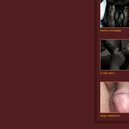
trochu nostalgie
V mé moci…
moje malickost