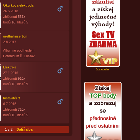
Okurková elektroda
26.5.2018
zhlédnutí
537x
bodů
10
, hlasů
5
urethal insertion
2.8.2017
Album je pod heslem.
Fotoalbum č. 118342
Elektrika
Více zde
27.1.2016
zhlédnutí
910x
bodů
10
, hlasů
9
Instalatér 3
6.7.2015
zhlédnutí
710x
bodů
10
, hlasů
5
1 z 2
Další alba