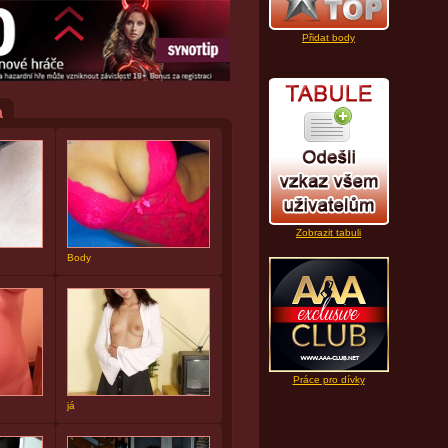
Přidat body
a
Zobrazit tabuli
Body
Práce pro dívky
já