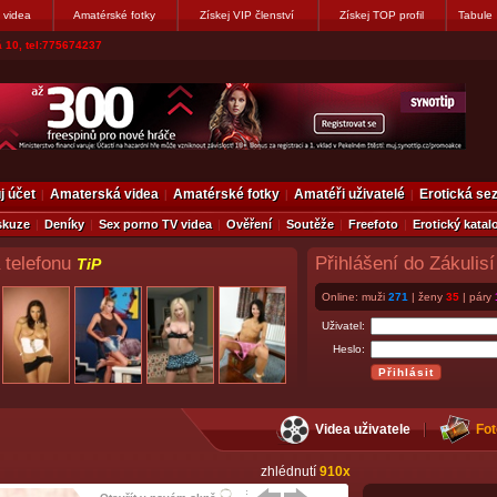
 videa
Amatérské fotky
Získej VIP členství
Získej TOP profil
Tabule
vákovi. Napiste
j účet
Amaterská videa
Amatérské fotky
Amatéři uživatelé
Erotická s
skuze
Deníky
Sex porno TV videa
Ověření
Soutěže
Freefoto
Erotický katal
 telefonu
Přihlášení do Zákulisí
TiP
Online: muži
271
| ženy
35
| páry
Uživatel:
Heslo:
Videa uživatele
Fot
zhlédnutí
910x