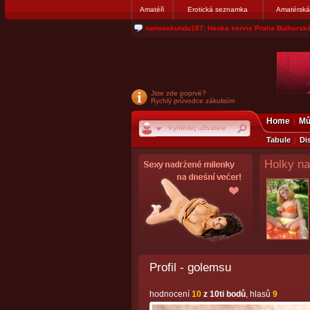
Amatéři
Erotická seznamka
Amatérská
jjoseff: Najde se par, ktery nekdy přemýšlel o di
Jste zde poprvé?
Rychlý průvodce zákulisím
Home
Mů
Tabule
Di
Holky na
Profil - golemsu
hodnocení
10
z 10ti bodů
, hlasů
9