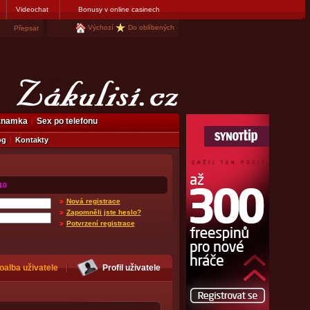
Videochat
Bonusy v online casinech
Výchozí
Do oblíbených
Přepsat
eznamka
Sex po telefonu
og
Kontakty
10
Nová registrace
Zapomněli jste heslo?
Potvrzení registrace
oalba uživatele
Profil uživatele