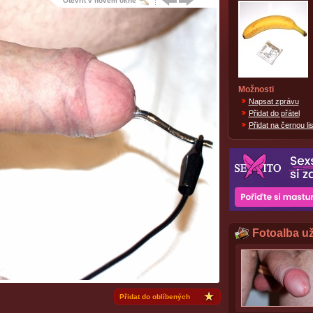
Otevřít v novém okně
Možnosti
Napsat zprávu
Přidat do přátel
Přidat na černou lis
Fotoalba už
Přidat do oblíbených