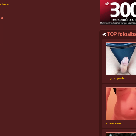
ihlášen.
ka
TOP fotoalb
Když to přijde......
Pokoukání