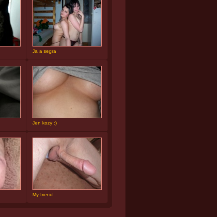
Ja a segra
Jen kozy :)
My friend