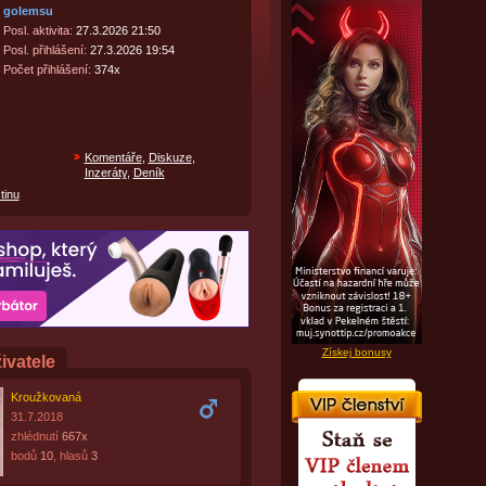
golemsu
Posl. aktivita:
27.3.2026 21:50
Posl. přihlášení:
27.3.2026 19:54
Počet přihlášení:
374x
Komentáře
,
Diskuze
,
Inzeráty
,
Deník
tinu
Získej bonusy
ivatele
Kroužkovaná
31.7.2018
zhlédnutí
667x
bodů
10
, hlasů
3