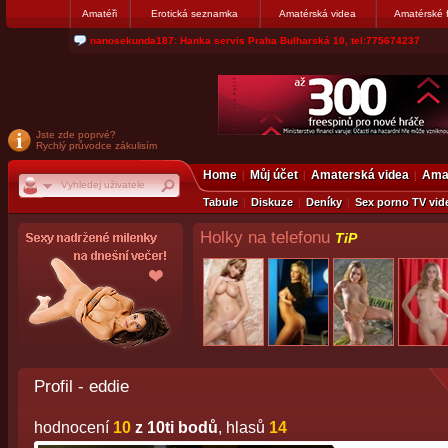
Amatéři
Erotická seznamka
Amatérská videa
Amatérské 
jjoseff: Najde se par, ktery nekdy přemýšlel o divákovi. Napiste
Jste zde poprvé?
Rychlý průvodce zákulisím
Home
Můj účet
Amaterská videa
Amat
Tabule
Diskuze
Deníky
Sex porno TV vid
Holky na telefonu
TiP
Profil - eddie
hodnocení
10
z 10ti bodů
, hlasů
14