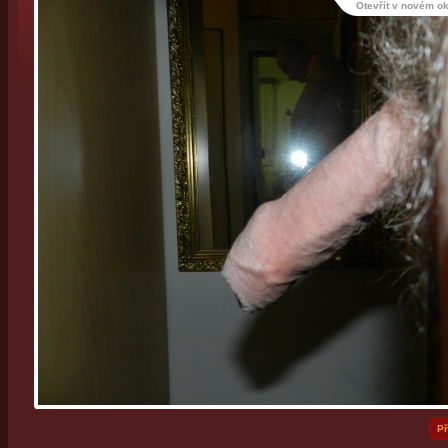
Otevřít v novém o
Př