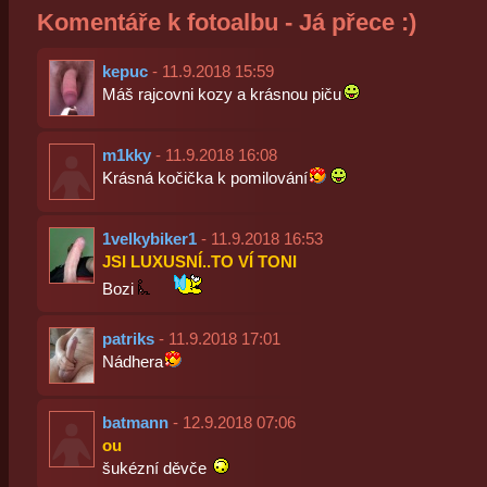
Komentáře k fotoalbu - Já přece :)
kepuc
- 11.9.2018 15:59
Máš rajcovni kozy a krásnou piču
m1kky
- 11.9.2018 16:08
Krásná kočička k pomilování
1velkybiker1
- 11.9.2018 16:53
JSI LUXUSNÍ..TO VÍ TONI
Bozi
patriks
- 11.9.2018 17:01
Nádhera
batmann
- 12.9.2018 07:06
ou
šukézní děvče