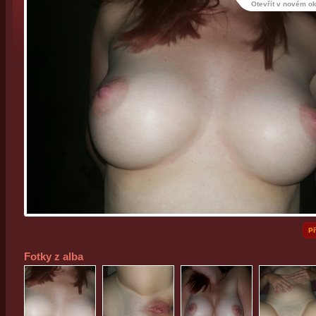
Otevřít v novém o
Př
Fotky z alba