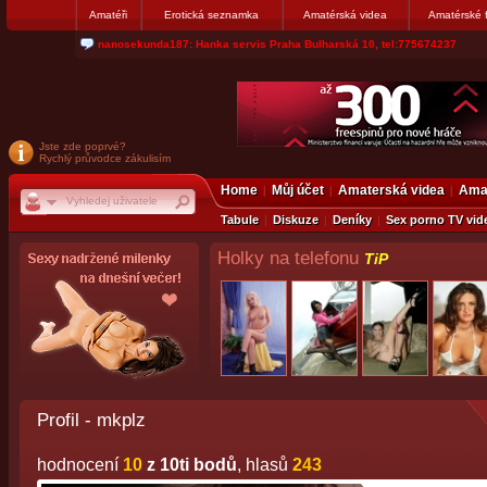
Amatéři
Erotická seznamka
Amatérská videa
Amatérské 
jjoseff: Najde se par, ktery nekdy přemýšlel o divákovi. Napiste
Jste zde poprvé?
Rychlý průvodce zákulisím
Home
Můj účet
Amaterská videa
Amat
Tabule
Diskuze
Deníky
Sex porno TV vid
Holky na telefonu
TiP
Profil - mkplz
hodnocení
10
z 10ti bodů
, hlasů
243