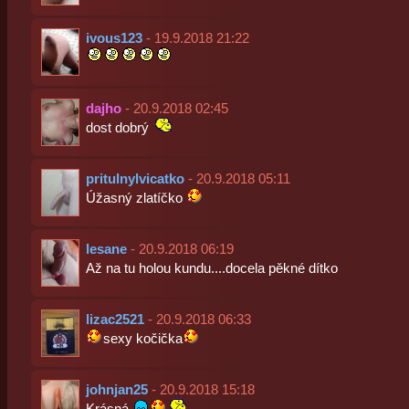
ivous123
- 19.9.2018 21:22
dajho
- 20.9.2018 02:45
dost dobrý
pritulnylvicatko
- 20.9.2018 05:11
Úžasný zlatíčko
lesane
- 20.9.2018 06:19
Až na tu holou kundu....docela pěkné dítko
lizac2521
- 20.9.2018 06:33
sexy kočička
johnjan25
- 20.9.2018 15:18
Krásná