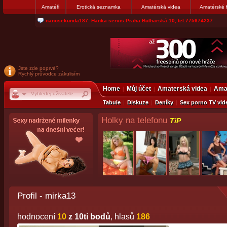
Amatéři
Erotická seznamka
Amatérská videa
Amatérské 
nanosekunda187: Hanka servis Praha Bulharská 10, tel:775674237
Jste zde poprvé?
Rychlý průvodce zákulisím
Home
Můj účet
Amaterská videa
Amat
Tabule
Diskuze
Deníky
Sex porno TV vid
Holky na telefonu
TiP
Profil - mirka13
hodnocení
10
z 10ti bodů
, hlasů
186