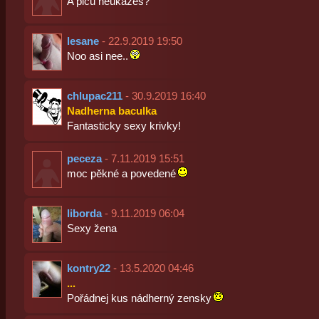
A piču neukážeš?
lesane
- 22.9.2019 19:50
Noo asi nee..
chlupac211
- 30.9.2019 16:40
Nadherna baculka
Fantasticky sexy krivky!
peceza
- 7.11.2019 15:51
moc pěkné a povedené
liborda
- 9.11.2019 06:04
Sexy žena
kontry22
- 13.5.2020 04:46
...
Pořádnej kus nádherný zensky