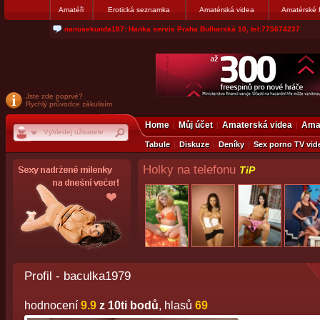
Amatéři
Erotická seznamka
Amatérská videa
Amatérské 
jjoseff: Najde se par, ktery nekdy přemýšlel o divákovi. Napiste
Jste zde poprvé?
Rychlý průvodce zákulisím
Home
Můj účet
Amaterská videa
Amat
Tabule
Diskuze
Deníky
Sex porno TV vid
Holky na telefonu
TiP
Profil - baculka1979
hodnocení
9.9
z 10ti bodů
, hlasů
69