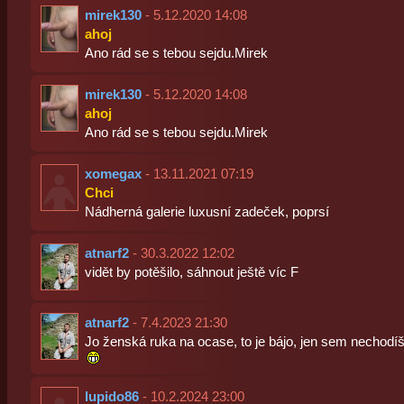
mirek130
- 5.12.2020 14:08
ahoj
Ano rád se s tebou sejdu.Mirek
mirek130
- 5.12.2020 14:08
ahoj
Ano rád se s tebou sejdu.Mirek
xomegax
- 13.11.2021 07:19
Chci
Nádherná galerie luxusní zadeček, poprsí
atnarf2
- 30.3.2022 12:02
vidět by potěšilo, sáhnout ještě víc F
atnarf2
- 7.4.2023 21:30
Jo ženská ruka na ocase, to je bájo, jen sem nechodíš
lupido86
- 10.2.2024 23:00