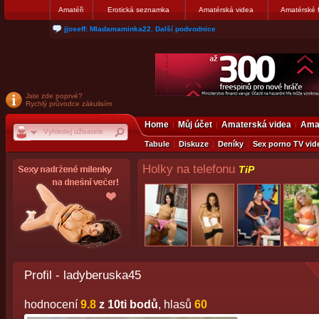
Amatéři
Erotická seznamka
Amatérská videa
Amatérské 
matthew007: kuknite moju galerku
Jste zde poprvé?
Rychlý průvodce zákulisím
Home
Můj účet
Amaterská videa
Amat
Tabule
Diskuze
Deníky
Sex porno TV vid
Holky na telefonu
TiP
Profil - ladyberuska45
hodnocení
9.8
z 10ti bodů
, hlasů
60