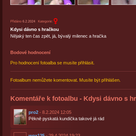
Přidáno
6.2.2024
Kategorie:
Kdysi dávno s hračkou
Nějaký ten čas zpět, já, bývalý milenec a hračka
Bodové hodnocení
Pro hodnocení fotoalba se musíte přihlásit.
Fotoalbum nemůžete komentovat. Musíte být přihlášen.
Komentáře k fotoalbu - Kdysi dávno s h
pro2
- 8.2.2024 12:05
Pěkně pyskatá kundička takové já rád
wox125
- 29.4.2024 19:23