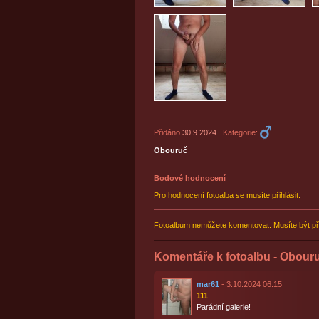
Přidáno
30.9.2024
Kategorie:
Obouruč
Bodové hodnocení
Pro hodnocení fotoalba se musíte přihlásit.
Fotoalbum nemůžete komentovat. Musíte být př
Komentáře k fotoalbu - Obour
mar61
- 3.10.2024 06:15
111
Parádní galerie!