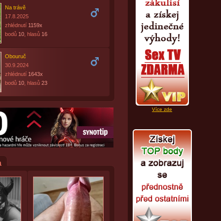
Na trávě
17.8.2025
zhlédnutí
1159x
bodů
10
, hlasů
16
Obouruč
30.9.2024
zhlédnutí
1643x
bodů
10
, hlasů
23
Více zde
a