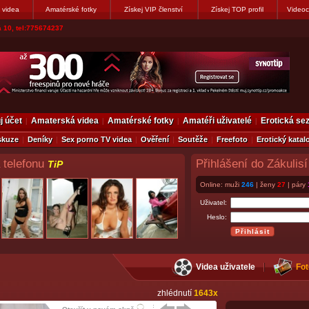
 videa
Amatérské fotky
Získej VIP členství
Získej TOP profil
Videoc
vákovi. Napiste
j účet
Amaterská videa
Amatérské fotky
Amatéři uživatelé
Erotická s
skuze
Deníky
Sex porno TV videa
Ověření
Soutěže
Freefoto
Erotický katal
 telefonu
Přihlášení do Zákulisí
TiP
Online: muži
246
| ženy
27
| páry
Uživatel:
Heslo:
Videa uživatele
Fot
zhlédnutí
1643x