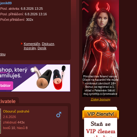
jenik89
Posl. aktivita:
6.8.2026 13:25
Posl. přihlášení:
6.8.2026 13:16
Počet přihlášení:
302x
Komentáře
,
Diskuze
,
Inzeráty
,
Deník
tinu
Získej bonusy
ivatele
Obouruč podruhé
2.6.2026
zhlédnutí
443x
bodů
10
, hlasů
8