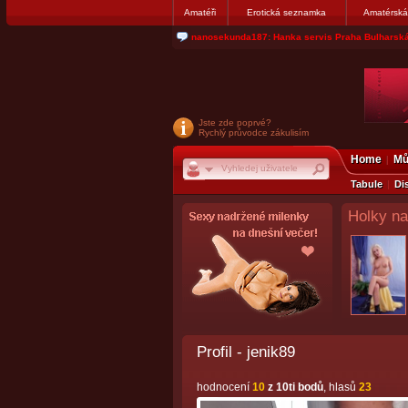
Amatéři
Erotická seznamka
Amatérská
jjoseff: Najde se par, ktery nekdy přemýšlel o di
Jste zde poprvé?
Rychlý průvodce zákulisím
Home
Mů
Tabule
Di
Holky na
Profil - jenik89
hodnocení
10
z 10ti bodů
, hlasů
23