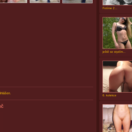
Fotíme 2...
ještě se stydím...
ihlášen.
6. kolekce
uč