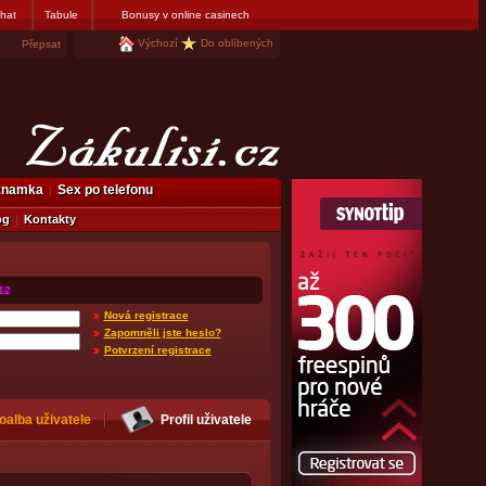
hat
Tabule
Bonusy v online casinech
Výchozí
Do oblíbených
Přepsat
eznamka
Sex po telefonu
og
Kontakty
12
Nová registrace
Zapomněli jste heslo?
Potvrzení registrace
oalba uživatele
Profil uživatele