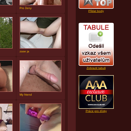
Pro ženy
Přidat body
zase ja
Zobrazit tabuli
My friend
Práce pro dívky