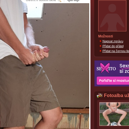
Otevřít v novém okně
Možnosti
Napsat zprávu
Přidat do přátel
Přidat na černou lis
Fotoalba už