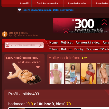
Amatéři
Erotická seznamka
Amatérská videa
Amatérské 
matthew007: kuknite moju galerku
Jste zde poprvé?
Rychlý průvodce zákulisím
Home
Můj účet
Amaterská videa
Amat
Tabule
Diskuze
Deníky
Sex porno TV vid
Holky na telefonu
TiP
Profil - lolitka403
hodnocení
9.9
z 10ti bodů
, hlasů
79