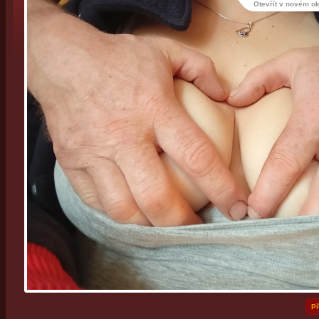
Otevřít v novém o
Př