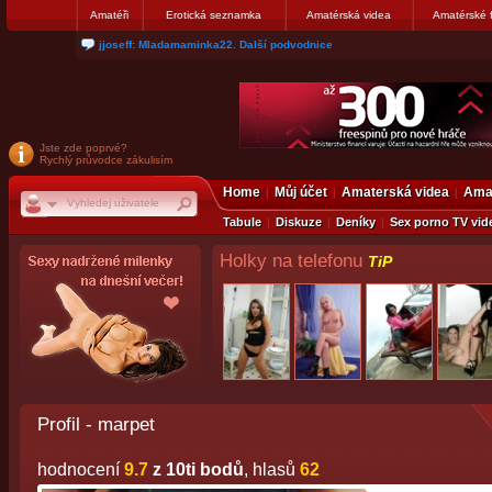
Amatéři
Erotická seznamka
Amatérská videa
Amatérské 
matthew007: kuknite moju galerku
Jste zde poprvé?
Rychlý průvodce zákulisím
Home
Můj účet
Amaterská videa
Amat
Tabule
Diskuze
Deníky
Sex porno TV vid
Holky na telefonu
TiP
Profil - marpet
hodnocení
9.7
z 10ti bodů
, hlasů
62