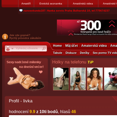
Amatéři
Erotická seznamka
Amatérská videa
Amatérské 
jjoseff: Najde se par, ktery nekdy přemýšlel o divákovi. Napiste
Jste zde poprvé?
Rychlý průvodce zákulisím
Home
Můj účet
Amaterská videa
Amat
Tabule
Diskuze
Deníky
Sex porno TV vid
Holky na telefonu
TiP
Profil - livka
hodnocení
9.9
z 10ti bodů
, hlasů
46