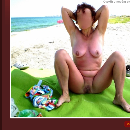
Otevřít v novém o
Př