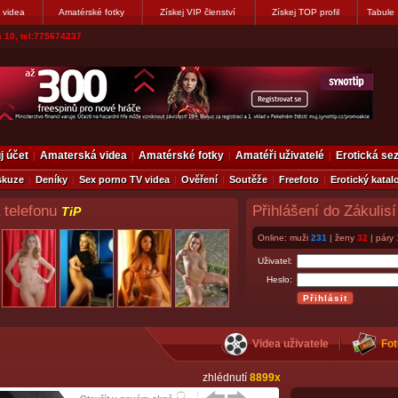
 videa
Amatérské fotky
Získej VIP členství
Získej TOP profil
Tabule
vákovi. Napiste
j účet
Amaterská videa
Amatérské fotky
Amatéři uživatelé
Erotická s
skuze
Deníky
Sex porno TV videa
Ověření
Soutěže
Freefoto
Erotický katal
 telefonu
Přihlášení do Zákulisí
TiP
Online: muži
231
| ženy
32
| páry
Uživatel:
Heslo:
Videa uživatele
Fot
zhlédnutí
8899x