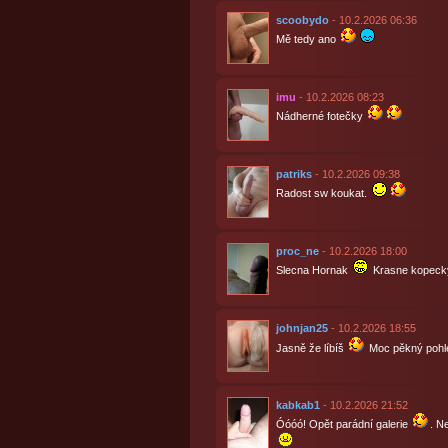
scoobydo
- 10.2.2026 06:36
Mě tedy ano
imu
- 10.2.2026 08:23
Nádherné fotečky
patriks
- 10.2.2026 09:38
Radost sw koukat.
proc_ne
- 10.2.2026 18:00
Slecna Hornak
Krasne kopeck
johnjan25
- 10.2.2026 18:55
Jasně že líbíš
Moc pěkný poh
kabkab1
- 10.2.2026 21:52
Óóóó! Opět parádní galerie
. N