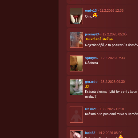
endy13
- 11.2.2026 12:36
Omg
jeremy24
- 12.2.2026 05:05
Jsi krásná slečna
Nejkrásnější je ta poslední s úsm
spidyx6
- 12.2.2026 07:33
Nádhera
gerardo
- 13.2.2026 09:30
JJ
Krásná slečna ! Líbil by se ti zásu
mrdat ?
trask21
- 13.2.2026 12:10
Krásná a ta poslední fotka s úsm
bob52
- 14.2.2026 08:00