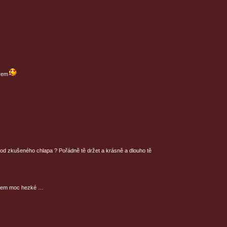
ěvem
n od zkušeného chlapa ? Pořádně tě držet a krásně a dlouho tě
ěvem moc hezké …