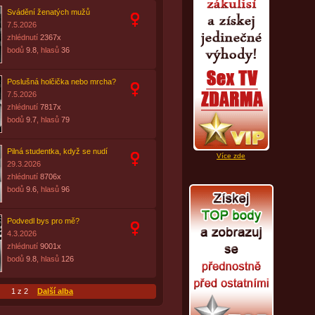
Svádění ženatých mužů
7.5.2026
zhlédnutí
2367x
bodů
9.8
, hlasů
36
Poslušná holčička nebo mrcha?
7.5.2026
zhlédnutí
7817x
bodů
9.7
, hlasů
79
Pilná studentka, když se nudí
Více zde
29.3.2026
zhlédnutí
8706x
bodů
9.6
, hlasů
96
Podvedl bys pro mě?
4.3.2026
zhlédnutí
9001x
bodů
9.8
, hlasů
126
1 z 2
Další alba