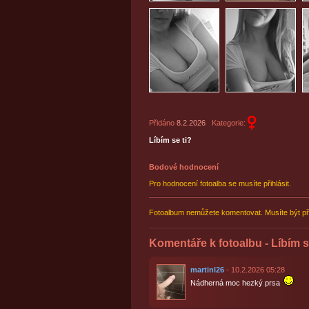
Přidáno
8.2.2026
Kategorie:
Líbím se ti?
Bodové hodnocení
Pro hodnocení fotoalba se musíte přihlásit.
Fotoalbum nemůžete komentovat. Musíte být př
Komentáře k fotoalbu - Líbím s
martinl26
- 10.2.2026 05:28
Nádherná moc hezký prsa