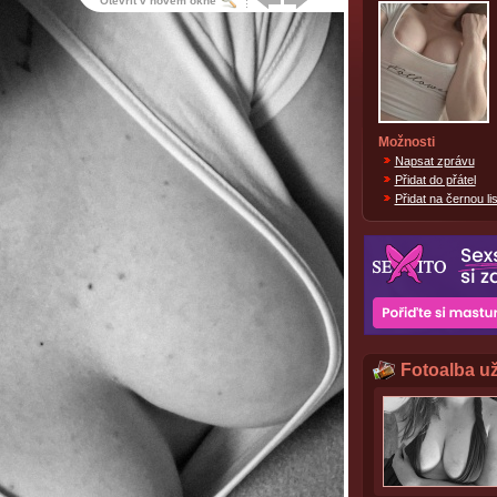
Otevřít v novém okně
Možnosti
Napsat zprávu
Přidat do přátel
Přidat na černou lis
Fotoalba už