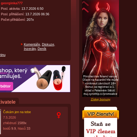
georginka777
Posl. aktivita:
13.7.2026 6:50
Posl. přihlášení:
13.7.2026 06:36
Počet přihlášení:
207x
Komentáře
,
Diskuze
,
Inzeráty
,
Deník
tinu
Získej bonusy
ivatele
Čekám jen na tebe
7.5.2026
zhlédnutí
1589x
bodů
9.9
, hlasů
33