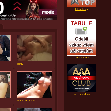
Přidat body
a
Zobrazit tabuli
Třetí?
Práce pro dívky
Merry Christmas