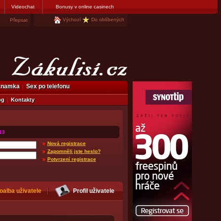
Videochat
Bonusy v online casinech
Výchozí
Do oblíbených
Přepsat
eznamka
Sex po telefonu
og
Kontakty
13
Nová registrace
Zapomněli jste heslo?
Potvrzení registrace
oalba uživatele
Profil uživatele