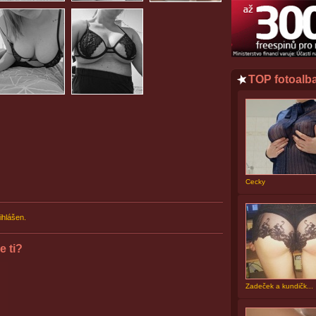
TOP fotoalb
Cecky
ihlášen.
e ti?
Zadeček a kundičk...