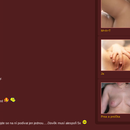
M+A+T
Ja
y.
led
Prsa a prsíčka
ejde se na ní podívat jen jednou.....člověk musí alespoň 5x