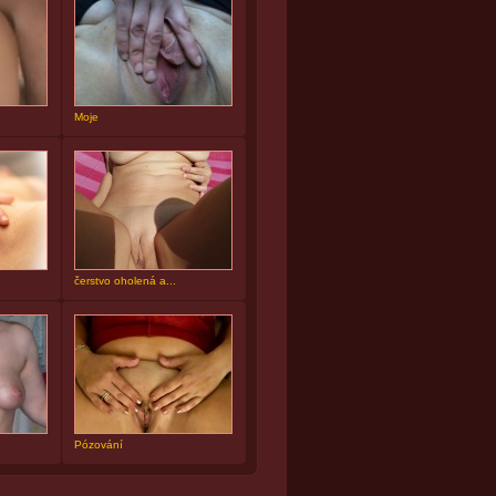
Moje
čerstvo oholená a...
Pózování