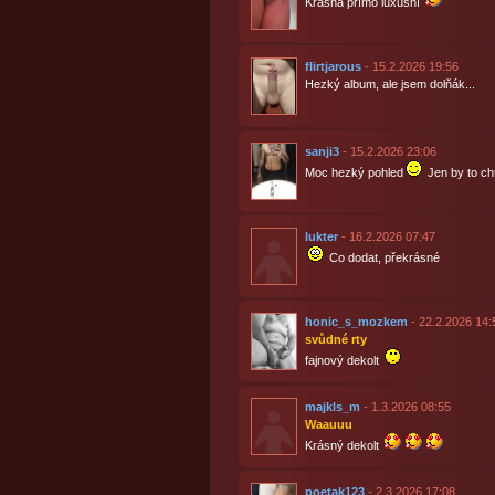
Krásná přímo luxusní
flirtjarous
- 15.2.2026 19:56
Hezký album, ale jsem dolňák...
sanji3
- 15.2.2026 23:06
Moc hezký pohled
Jen by to cht
lukter
- 16.2.2026 07:47
Co dodat, překrásné
honic_s_mozkem
- 22.2.2026 14:
svůdné rty
fajnový dekolt
majkls_m
- 1.3.2026 08:55
Waauuu
Krásný dekolt
poetak123
- 2.3.2026 17:08