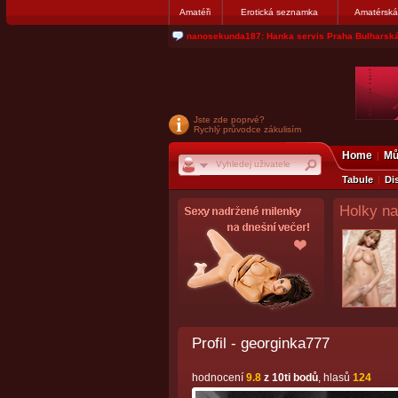
Amatéři
Erotická seznamka
Amatérská
jjoseff: Najde se par, ktery nekdy přemýšlel o di
Jste zde poprvé?
Rychlý průvodce zákulisím
Home
Mů
Tabule
Di
Holky na
Profil - georginka777
hodnocení
9.8
z 10ti bodů
, hlasů
124