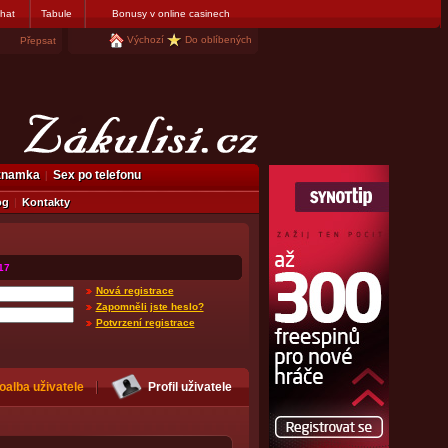
hat
Tabule
Bonusy v online casinech
Výchozí
Do oblíbených
Přepsat
eznamka
Sex po telefonu
og
Kontakty
17
Nová registrace
Zapomněli jste heslo?
Potvrzení registrace
oalba uživatele
Profil uživatele