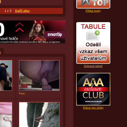
1 z 3
Další alba
Přidat body
a
Zobrazit tabuli
Foto
Práce pro dívky