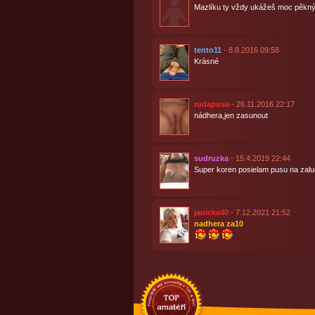
Mazlíku ty vždy ukážeš moc pěkn
tento11
- 8.8.2016 09:58
Krásné
rudapusa
- 26.11.2016 22:17
nádhera,jen zasunout
sudruzka
- 15.4.2019 22:44
Super koren posielam pusu na zalu
janicka40
- 7.12.2021 21:52
nadhera za10