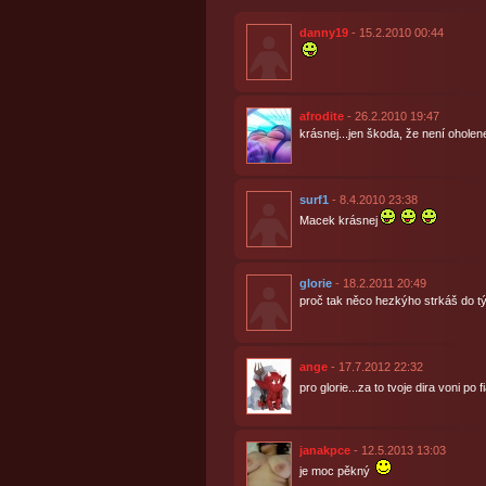
danny19
- 15.2.2010 00:44
afrodite
- 26.2.2010 19:47
krásnej...jen škoda, že není oholenej
surf1
- 8.4.2010 23:38
Macek krásnej
glorie
- 18.2.2011 20:49
proč tak něco hezkýho strkáš do tý 
ange
- 17.7.2012 22:32
pro glorie...za to tvoje dira voni po
janakpce
- 12.5.2013 13:03
je moc pěkný