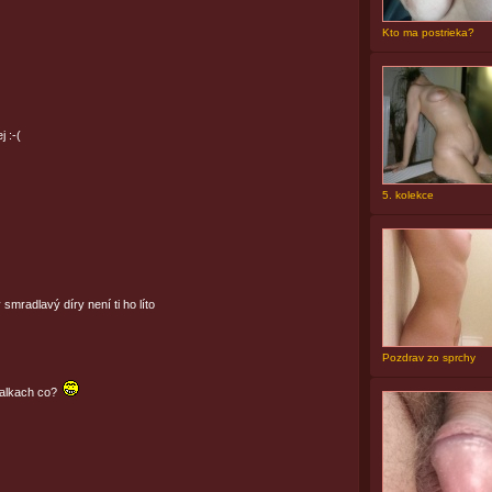
Kto ma postrieka?
 :-(
5. kolekce
smradlavý díry není ti ho líto
Pozdrav zo sprchy
 fialkach co?