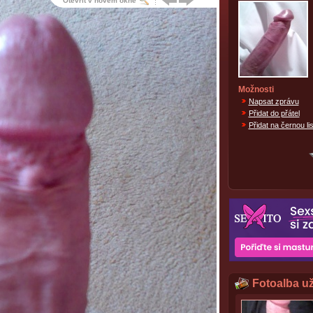
Otevřít v novém okně
Možnosti
Napsat zprávu
Přidat do přátel
Přidat na černou lis
Fotoalba už