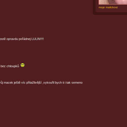
moje malickost
rostě opravdu pořádnej LULIN!!!!
í bez chloupků
ůj macek ještě víc přitažlivější ,vykouřil bych ti i tak semeno