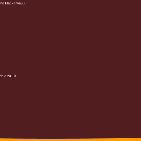
ýho Macka wauuu.
da a za 10