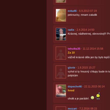
evka46
- 6.9.2013 07:19
peknucky, mnam zaludik
radix
- 2.4.2014 14:50
Krásnej, nádhetrnej, obrovskej!!! P
tehulka35
- 11.12.2014 15:58
Za 10
vážně krásné dělo jen by bylo lepš
glorie
- 1.8.2015 15:27
vyhol si ty hnusný chlupy bude tn tv
polykám
depeche46
- 22.11.2015 00:14
hned
oholit a je parádní .
mozart
- 7.2.2016 08:15