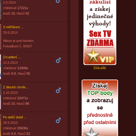
2.9.2014
zhlédnutí
17221x
bodů
10
, hlasů
52
S měřítkem ...
29.8.2014
Album je pod heslem.
Fotoalbum č. 93427
Zrcadlení ....
12.6.2014
Více zde
zhlédnutí
12409x
bodů
9.9
, hlasů
55
Z dlouhé chvíle...
2.10.2010
zhlédnutí
32471x
bodů
10
, hlasů
86
Po delší době ...
26.9.2010
zhlédnutí
25630x
bodů
9.9
, hlasů
52