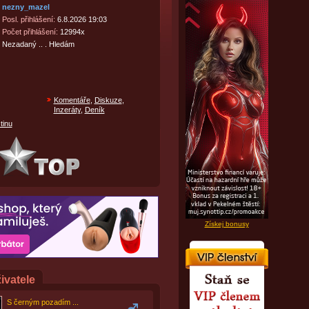
nezny_mazel
Posl. přihlášení:
6.8.2026 19:03
Počet přihlášení:
12994x
Nezadaný .. . Hledám
Komentáře
,
Diskuze
,
Inzeráty
,
Deník
tinu
Získej bonusy
ivatele
S černým pozadím ...