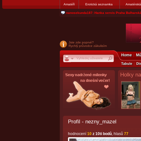
Amatéři
Erotická seznamka
Amatérská
jjoseff: Najde se par, ktery nekdy přemýšlel o di
Jste zde poprvé?
Rychlý průvodce zákulisím
Home
Mů
Tabule
Di
Holky na
Profil - nezny_mazel
hodnocení
10
z 10ti bodů
, hlasů
77