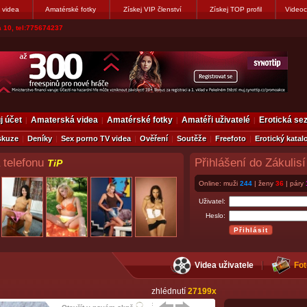
 videa
Amatérské fotky
Získej VIP členství
Získej TOP profil
Videoc
vákovi. Napiste
j účet
Amaterská videa
Amatérské fotky
Amatéři uživatelé
Erotická s
skuze
Deníky
Sex porno TV videa
Ověření
Soutěže
Freefoto
Erotický katal
 telefonu
Přihlášení do Zákulisí
TiP
Online: muži
244
| ženy
36
| páry
Uživatel:
Heslo:
Videa uživatele
Fot
zhlédnutí
27199x