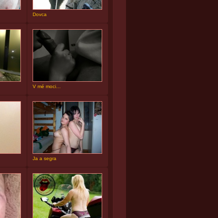
Dovca
V mé moci…
Ja a segra