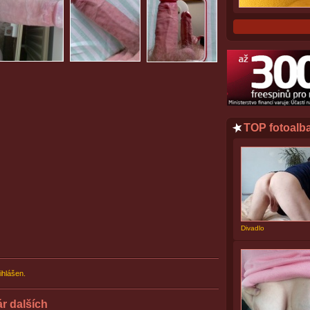
TOP fotoalb
Divadlo
ihlášen.
ár dalších