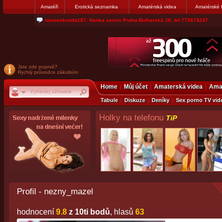
Amatéři
Erotická seznamka
Amatérská videa
Amatérské 
jjoseff: Najde se par, ktery nekdy přemýšlel o divákovi. Napiste
Jste zde poprvé?
Rychlý průvodce zákulisím
Home
Můj účet
Amaterská videa
Amat
Tabule
Diskuze
Deníky
Sex porno TV vid
Holky na telefonu
TiP
Profil - nezny_mazel
hodnocení
9.8
z 10ti bodů
, hlasů
63