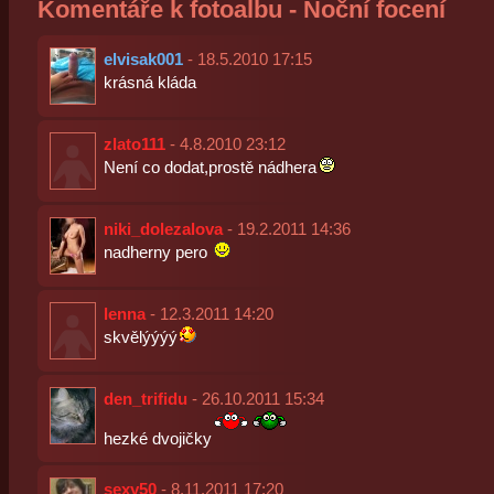
Komentáře k fotoalbu - Noční focení
elvisak001
- 18.5.2010 17:15
krásná kláda
zlato111
- 4.8.2010 23:12
Není co dodat,prostě nádhera
niki_dolezalova
- 19.2.2011 14:36
nadherny pero
lenna
- 12.3.2011 14:20
skvělýýýý
den_trifidu
- 26.10.2011 15:34
hezké dvojičky
sexy50
- 8.11.2011 17:20