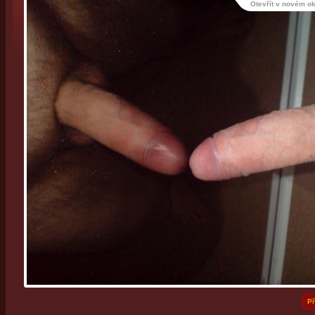
Otevřít v novém o
Př