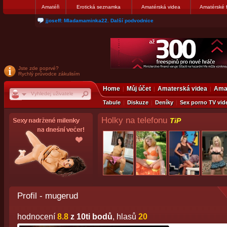
Amatéři
Erotická seznamka
Amatérská videa
Amatérské 
matthew007: kuknite moju galerku
Jste zde poprvé?
Rychlý průvodce zákulisím
Home
Můj účet
Amaterská videa
Amat
Tabule
Diskuze
Deníky
Sex porno TV vid
Holky na telefonu
TiP
Profil - mugerud
hodnocení
8.8
z 10ti bodů
, hlasů
20