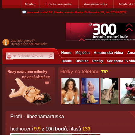
Amatéři
Erotická seznamka
Amatérská videa
Amatérské 
jjoseff: Najde se par, ktery nekdy přemýšlel o divákovi. Napiste
Jste zde poprvé?
Rychlý průvodce zákulisím
Home
Můj účet
Amaterská videa
Amat
Tabule
Diskuze
Deníky
Sex porno TV vid
Holky na telefonu
TiP
Profil - libeznamartuska
hodnocení
9.9
z 10ti bodů
, hlasů
133