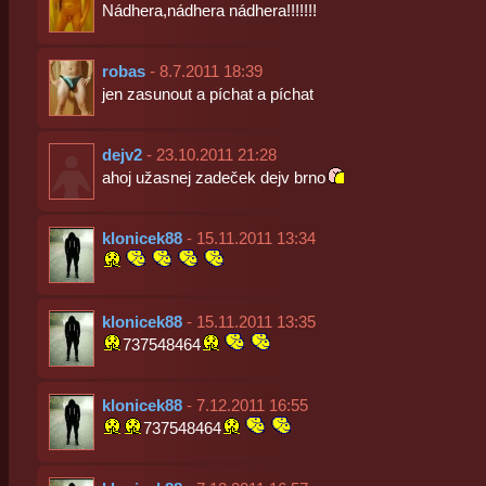
Nádhera,nádhera nádhera!!!!!!!
robas
- 8.7.2011 18:39
jen zasunout a píchat a píchat
dejv2
- 23.10.2011 21:28
ahoj užasnej zadeček dejv brno
klonicek88
- 15.11.2011 13:34
klonicek88
- 15.11.2011 13:35
737548464
klonicek88
- 7.12.2011 16:55
737548464