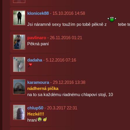
klonicek88
- 15.10.2016 14:58
Jsi náramně sexy toužím po tobě pěkně z
tebe t
pavlinaro
- 26.11.2016 01:21
Pěkná paní
dadaha
- 5.12.2016 07:16
karamoura
- 29.12.2016 13:38
nádherná pička
na to sa každému riadnému chlapovi stojí, 10
chlup50
- 20.3.2017 22:31
Hezké!!!
hraní