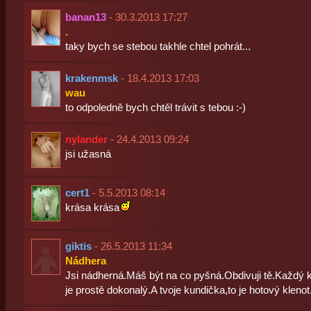
banan13
- 30.3.2013 17:27
.
taky bych se stebou takhle chtel pohrát...
krakenmsk
- 18.4.2013 17:03
wau
to odpoledně bych chtěl trávit s tebou :-)
nylander
- 24.4.2013 09:24
jsi užasná
cert1
- 5.5.2013 08:14
krása krása
giktis
- 26.5.2013 11:34
Nádhera
Jsi nádherná.Máš být na co pyšná.Obdivuji tě.Každý k
je prostě dokonalý.A tvoje kundička,to je hotový klenot