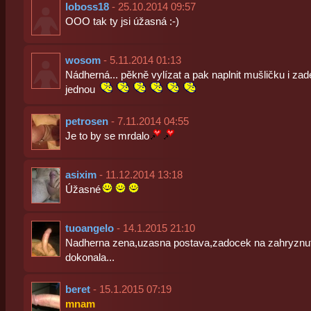
loboss18
- 25.10.2014 09:57
OOO tak ty jsi úžasná :-)
wosom
- 5.11.2014 01:13
Nádherná... pěkně vylízat a pak naplnit mušličku i zad
jednou
petrosen
- 7.11.2014 04:55
Je to by se mrdalo
asixim
- 11.12.2014 13:18
Úžasné
tuoangelo
- 14.1.2015 21:10
Nadherna zena,uzasna postava,zadocek na zahryznuti
dokonala...
beret
- 15.1.2015 07:19
mnam