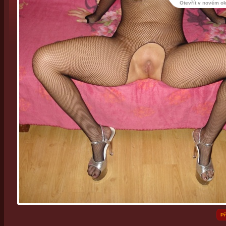
Otevřít v novém o
Př