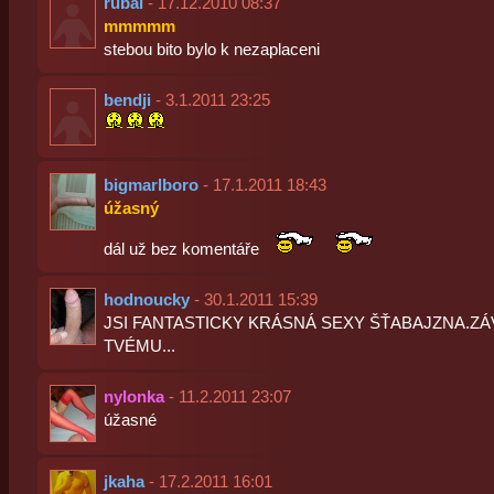
rubal
- 17.12.2010 08:37
mmmmm
stebou bito bylo k nezaplaceni
bendji
- 3.1.2011 23:25
bigmarlboro
- 17.1.2011 18:43
úžasný
dál už bez komentáře
hodnoucky
- 30.1.2011 15:39
JSI FANTASTICKY KRÁSNÁ SEXY ŠŤABAJZNA.ZÁ
TVÉMU...
nylonka
- 11.2.2011 23:07
úžasné
jkaha
- 17.2.2011 16:01