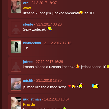
vrz
- 24.3.2017 19:07
wow
užasná kunda jen jí pěkně vycákat!
za 10!
stenle
- 31.3.2017 00:20
Sexy zadecek
klonicek88
- 21.12.2017 17:16
10*
jofree
- 27.12.2017 16:39
krasna slecna a uzasna kacenka
jednoznacne 10
mistik
- 29.1.2018 13:30
jsi moc krásná a moc sexy
nudistman
- 14.2.2018 18:54
Pravda