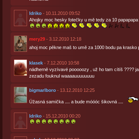
ldriko
- 10.11.2010 09:52
Ahojky moc hesky fotečky u mě tedy za 10 papapapa
mery29
- 3.12.2010 12:18
ahoj moc pěkne maš to umě za 1000 bodu pa krasko p
klasek
- 7.12.2010 10:58
nádherně vyzívavé pooooozy , už ho tam cítíš ???? ja
zezadu fouknul waaaauuuuuuuu
bigmarlboro
- 13.12.2010 12:25
Úžasná samička .... a bude móóóc šikovná ....
ldriko
- 15.12.2010 00:20