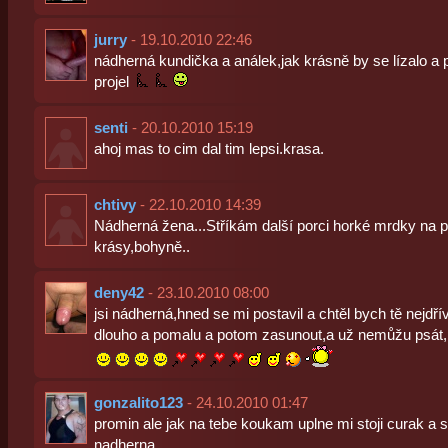
jurry
- 19.10.2010 22:46
nádherná kundička a análek,jak krásně by se lízalo a 
projel
senti
- 20.10.2010 15:19
ahoj mas to cim dal tim lepsi.krasa.
chtivy
- 22.10.2010 14:39
Nádherná žena...Stříkám další porci horké mrdky na 
krásy,bohyně..
deny42
- 23.10.2010 08:00
jsi nádherná,hned se mi postavil a chtěl bych tě nejdří
dlouho a pomalu a potom zasunout,a už nemůžu psát,
gonzalito123
- 24.10.2010 01:47
promin ale jak na tebe koukam uplne mi stoji curak a si
nadherna