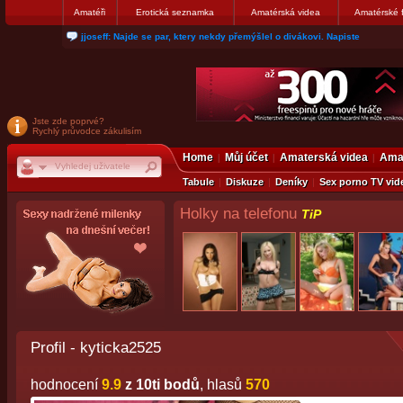
Amatéři
Erotická seznamka
Amatérská videa
Amatérské 
jjoseff: Najde se par, ktery nekdy přemýšlel o divákovi. Napiste
Jste zde poprvé?
Rychlý průvodce zákulisím
Home
Můj účet
Amaterská videa
Amat
Tabule
Diskuze
Deníky
Sex porno TV vid
Holky na telefonu
TiP
Profil - kyticka2525
hodnocení
9.9
z 10ti bodů
, hlasů
570