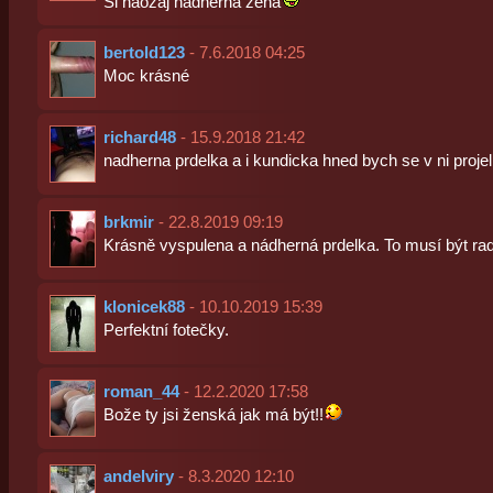
Si naozaj nádherná žena
bertold123
- 7.6.2018 04:25
Moc krásné
richard48
- 15.9.2018 21:42
nadherna prdelka a i kundicka hned bych se v ni projel
brkmir
- 22.8.2019 09:19
Krásně vyspulena a nádherná prdelka. To musí být rad
klonicek88
- 10.10.2019 15:39
Perfektní fotečky.
roman_44
- 12.2.2020 17:58
Bože ty jsi ženská jak má být!!
andelviry
- 8.3.2020 12:10