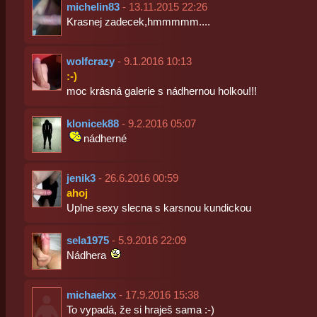
michelin83
- 13.11.2015 22:26
Krasnej zadecek,hmmmmm....
wolfcrazy
- 9.1.2016 10:13
:-)
moc krásná galerie s nádhernou holkou!!!
klonicek88
- 9.2.2016 05:07
nádherné
jenik3
- 26.6.2016 00:59
ahoj
Uplne sexy slecna s karsnou kundickou
sela1975
- 5.9.2016 22:09
Nádhera
michaelxx
- 17.9.2016 15:38
To vypadá, že si hraješ sama :-)