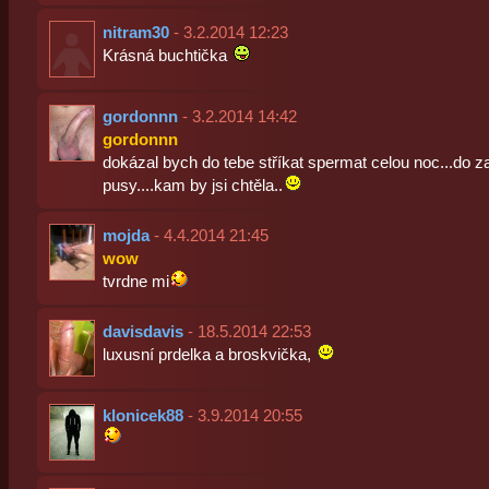
nitram30
- 3.2.2014 12:23
Krásná buchtička
gordonnn
- 3.2.2014 14:42
gordonnn
dokázal bych do tebe stříkat spermat celou noc...do z
pusy....kam by jsi chtěla..
mojda
- 4.4.2014 21:45
wow
tvrdne mi
davisdavis
- 18.5.2014 22:53
luxusní prdelka a broskvička,
klonicek88
- 3.9.2014 20:55