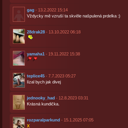
gag
- 13.2.2022 15:14
Vždycky mě vzruší ta skvěle našpulená prdelka :)
28drak28
- 13.10.2022 06:18
yamaha1
- 19.11.2022 15:38
teplice45
- 7.7.2023 05:27
lízal bych jak divej
jednooky_had
- 12.8.2023 03:31
Krásná kundička.
rozparalparkund
- 15.1.2025 07:05
X