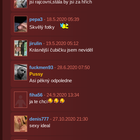
jsi rajcovní,stála by jsi za hřích
pepa3
- 18.5.2020 05:39
Skvělý fotky
jirulin
- 19.5.2020 05:12
Krásnější čubičku jsem neviděl
fuckmen93
- 28.6.2020 07:50
Pussy
Asi pěkný odpoledne
fiha56
- 24.9.2020 13:34
ja te chci
denis777
- 27.10.2020 21:30
sexy ideal