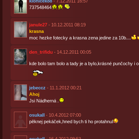
klonicek88
- 7.12.2011 16:57
737548464
janule27
- 10.12.2011 08:19
krasna
moc hezke fotecky a krasna zena jedine za 10b....
den_trifidu
- 14.12.2011 00:05
kde bolo tam bolo a tady je a bylo,krásné punčochy i o
jebeccz
- 11.1.2012 00:21
Ahoj
Jsi Nádherná .
osukall
- 10.4.2012 07:00
pěknej pekáček,hned bych ti ho protahnul
osukall
- 16.4.2012 09:53