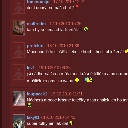
tominomijo
- 17.10.2010 12:41
dost dobrý. nemáš chuť?
malfredm
- 17.10.2010 15:35
tam by se teda chladil vrták
prefekto
- 18.10.2010 21:36
Moooooc Ti to sluší!U Tebe je hřích chodit oblečená!
lev1
- 19.10.2010 06:26
jsi nádherná žena máš moc krásné tělíčko a moc mo
mušličku s prdelku waau
loupacek1
- 19.10.2010 11:31
Nádhera moooc krásné fotečky a tan análek jen ho t
laky01
- 19.10.2010 14:45
super fotky jen tak dál