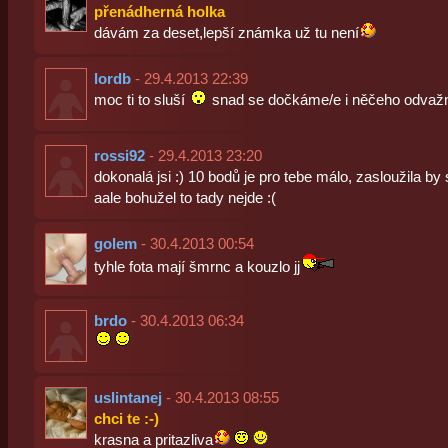
přenádherná holka
dávám za deset,lepší známka už tu není
lordb
- 29.4.2013 22:39
moc ti to sluší
snad se dočkáme/e i něčeho odvažn
rossi92
- 29.4.2013 23:20
dokonalá jsi :) 10 bodů je pro tebe málo, zasloužila by 
aale bohužel to tady nejde :(
golem
- 30.4.2013 00:54
tyhle fota mají šmrnc a kouzlo jj
brdo
- 30.4.2013 06:34
uslintanej
- 30.4.2013 08:55
chci te :-)
krasna a pritazliva