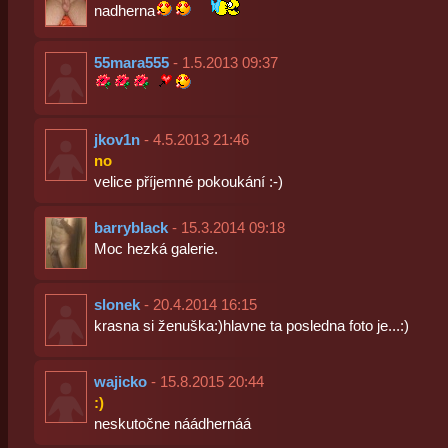
nadherna
55mara555
- 1.5.2013 09:37
jkov1n
- 4.5.2013 21:46
no
velice příjemné pokoukání :-)
barryblack
- 15.3.2014 09:18
Moc hezká galerie.
slonek
- 20.4.2014 16:15
krasna si ženuška:)hlavne ta posledna foto je...:)
wajicko
- 15.8.2015 20:44
:)
neskutočne náádhernáá