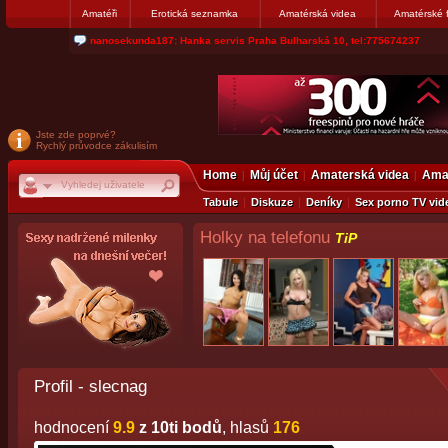
Amatéři
Erotická seznamka
Amatérská videa
Amatérské 
jjoseff: Najde se par, ktery nekdy přemýšlel o divákovi. Napiste
Jste zde poprvé?
Rychlý průvodce zákulisím
Home
Můj účet
Amaterská videa
Amat
Tabule
Diskuze
Deníky
Sex porno TV vid
Holky na telefonu
TiP
Profil - slecnag
hodnocení
9.9
z 10ti bodů
, hlasů
176