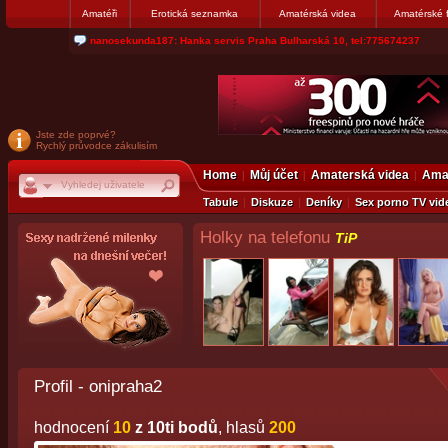
Amatéři
Erotická seznamka
Amatérská videa
Amatérské 
nanosekunda187: Hanka servis Praha Bulharská 10, tel:775674237
Jste zde poprvé?
Rychlý průvodce zákulisím
Home
Můj účet
Amaterská videa
Amat
Tabule
Diskuze
Deníky
Sex porno TV vid
Holky na telefonu
TiP
Profil - onipraha2
hodnocení
10
z 10ti bodů
, hlasů
200