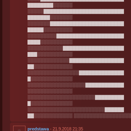
▓▓▓▓▓▓▓▓░░░░░░
░░░░░▓▓▓▓▓▓▓▓▓▓▓▓▓▓▓▓▓▓▓▓▓▓▓▓▓
▓▓▓▓▓▓▓░░░░░░░
░░░░░░░▓▓▓▓▓▓▓▓▓▓▓▓▓▓▓▓▓▓▓▓▓▓▓
▓▓▓▓▓░░░░░░░░░
░░░░░░░░░▓▓▓▓▓▓▓▓▓▓▓▓▓▓▓▓▓▓▓▓▓
▓▓▓▓░░░░░░░░░░
░░░░░░░░░░░▓▓▓▓▓▓▓▓▓▓▓▓▓▓▓▓▓▓▓
▓▓▓░░░░░░░░░░░
░░░░░░░░░░░░░▓▓▓▓▓▓▓▓▓▓▓▓▓▓▓▓▓
▓▓░░░░░░░░░░░░
░░░░░░░░░░░░░░░░▓▓▓▓▓▓▓▓▓▓▓▓▓▓
▓░░░░░░░░░░░░░
░░░░░░░░░░░░░░░░░░▓▓▓▓▓▓▓▓▓▓▓▓
░░░░░░░░░░░░░░
░░░░░░░░░░░░░░░░░░░░░▓▓▓▓▓▓▓▓▓
▓░░░░░░░░░░░░░
░░░░░░░░░░░░░░░░░░░░░░░░▓▓▓▓▓▓
▓▓░░░░░░░░░░░░ ░░░░░░░░░░░░░░░░░
predstawa
- 21.9.2018 21:35