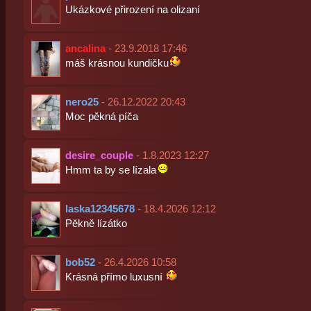
Ukázkové přirození na olizaní
ancalina
- 23.9.2018 17:46
máš krásnou kundičku
nero25
- 26.12.2022 20:43
Moc pěkná píča
desire_couple
- 1.8.2023 12:27
Hmm ta by se lízala
laska12345678
- 18.4.2026 12:12
Pěkně lízátko
bob52
- 26.4.2026 10:58
Krásná přímo luxusní