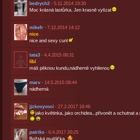
bedrych2
- 5.11.2014 19:30
Moc krásná lastůrka. Jen krasně vylízat
mikefr
- 7.12.2014 14:12
nice
nice and sexy cunt
tata3
- 4.4.2015 08:31
líbí
máš pěknou kundu,nádherně vyhilenou
marv
- 14.5.2015 08:44
nádherná
jjzkovyvoci
- 27.2.2017 18:46
jako květinka, jako orchidea...přivonět a ochutnat
patriks
- 6.4.2017 20:25
Božská mušlička.