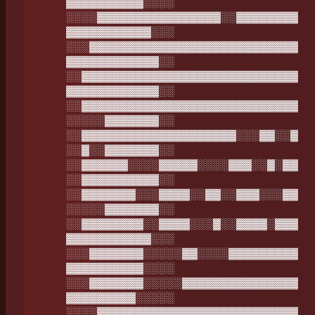
▓▓▓▓▓▓▓▓▓▓░░░░
░░░░▓▓▓▓▓▓▓▓▓▓▓▓▓▓▓▓░░▓▓▓▓▓▓▓▓
▓▓▓▓▓▓▓▓▓▓▓░░░
░░░▓▓▓▓▓▓▓▓▓▓▓▓▓▓▓▓▓▓▓▓▓▓▓▓▓▓▓
▓▓▓▓▓▓▓▓▓▓▓▓░░
░░▓▓▓▓▓▓▓▓▓▓▓▓▓▓▓▓▓▓▓▓▓▓▓▓▓▓▓▓
▓▓▓▓▓▓▓▓▓▓▓▓░░
░░▓▓▓▓▓▓▓▓▓▓▓▓▓▓▓▓▓▓▓▓▓▓▓▓▓▓▓▓
░░░░░▓▓▓▓▓▓▓░░
░░▓▓▓▓▓▓▓▓▓▓▓▓▓▓▓▓▓▓▓▓░░░▓▓░░▓
░░▓░░▓▓▓▓▓▓▓░░
░░▓▓▓▓▓▓░░░░▓▓▓▓▓░░░░▓▓▓░░▓░▓▓
░░▓▓▓▓▓▓▓▓▓▓░░
░░▓▓▓▓▓▓▓░░░▓▓▓▓░░▓▓░░▓▓▓░░░▓▓
░░░░░▓▓▓▓▓▓▓░░
░░▓▓▓▓▓▓▓▓░░▓▓▓▓░░░▓░░▓▓▓▓░▓▓▓
▓▓▓▓▓▓▓▓▓▓▓░░░
░░░▓▓▓▓▓▓▓░░░░░▓▓░░░░▓▓▓▓▓▓▓▓▓
▓▓▓▓▓▓▓▓▓▓░░░░
░░░▓▓▓▓▓▓▓░░░░░▓▓▓▓▓▓▓▓▓▓▓▓▓▓▓
▓▓▓▓▓▓▓▓▓░░░░░
░░░░▓▓▓▓▓▓▓▓▓▓▓▓▓▓▓▓▓▓▓▓▓▓▓▓▓▓