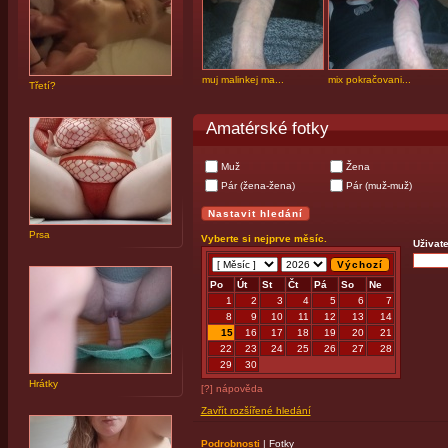
muj malinkej ma...
mix pokračovani...
Třetí?
Amatérské fotky
Muž
Žena
Pár (žena-žena)
Pár (muž-muž)
Prsa
Vyberte si nejprve měsíc.
Uživate
Po
Út
St
Čt
Pá
So
Ne
1
2
3
4
5
6
7
8
9
10
11
12
13
14
15
16
17
18
19
20
21
22
23
24
25
26
27
28
29
30
Hrátky
[?] nápověda
Zavřít rozšířené hledání
Podrobnosti
|
Fotky