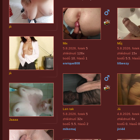
já
Mix
Můj
5.8.2026
, fotek
5
5.8.2026
, fotek
zhlédnutí
126x
zhlédnutí
15x
bodů
10
, hlasů
1
bodů
5.5
, hlasů
enrique808
lilbeezy
já
Len tak
Já
5.8.2026
, fotek
5
4.8.2026
, fotek
zhlédnutí
32x
zhlédnutí
6x
Jaaaa
bodů
5.5
, hlasů
2
bodů
0
, hlasů
0
mikemaj
jiri44