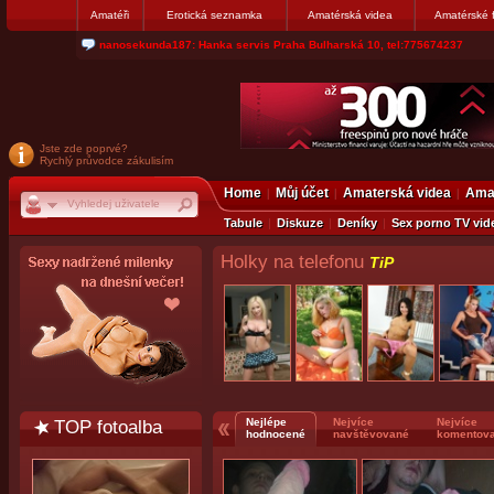
Amatéři
Erotická seznamka
Amatérská videa
Amatérské 
jjoseff: Najde se par, ktery nekdy přemýšlel o divákovi. Napiste
Jste zde poprvé?
Rychlý průvodce zákulisím
Home
Můj účet
Amaterská videa
Amat
Tabule
Diskuze
Deníky
Sex porno TV vid
Holky na telefonu
TiP
TOP fotoalba
Nejlépe
Nejvíce
Nejvíce
hodnocené
navštěvované
komentov