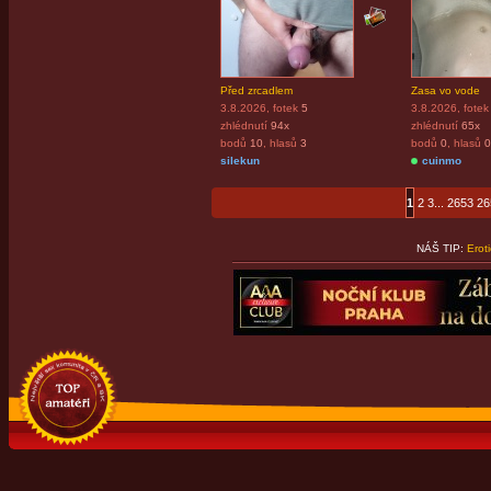
Před zrcadlem
Zasa vo vode
3.8.2026
, fotek
5
3.8.2026
, fotek
zhlédnutí
94x
zhlédnutí
65x
bodů
10
, hlasů
3
bodů
0
, hlasů
0
silekun
cuinmo
1
2
3
...
2653
26
NÁŠ TIP:
Erot