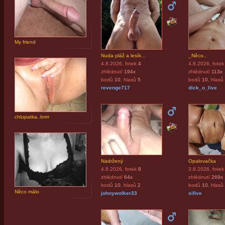
My friend
Nuda pláž a lesík...
_Něco..
4.8.2026
, fotek
4
4.8.2026
, fotek
zhlédnutí
194x
zhlédnutí
113x
bodů
10
, hlasů
5
bodů
10
, hlasů
revenge717
dick_o_live
chlupatka..brrrr
Nadržený
Opalovačka
4.8.2026
, fotek
8
3.8.2026
, fotek
zhlédnutí
64x
zhlédnutí
269x
bodů
10
, hlasů
2
bodů
10
, hlasů
Něco málo
johnywolker33
sillve