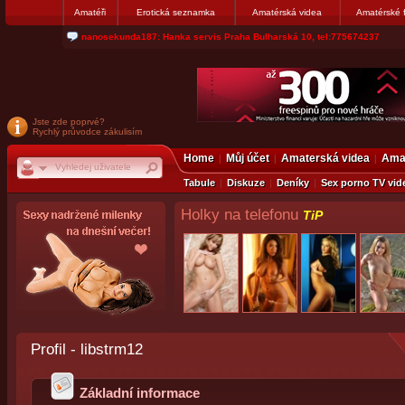
Amatéři
Erotická seznamka
Amatérská videa
Amatérské 
jjoseff: Najde se par, ktery nekdy přemýšlel o divákovi. Napiste
Jste zde poprvé?
Rychlý průvodce zákulisím
Home
Můj účet
Amaterská videa
Amat
Tabule
Diskuze
Deníky
Sex porno TV vid
Holky na telefonu
TiP
Profil - libstrm12
Základní informace