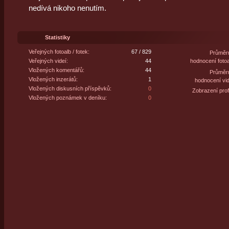
nedívá nikoho nenutím.
Statistiky
Veřejných fotoalb / fotek:
67 / 829
Průměr
Veřejných videí:
44
hodnocení fotoa
Vložených komentářů:
44
Průměr
Vložených inzerátů:
1
hodnocení vid
Vložených diskusních příspěvků:
0
Zobrazení profi
Vložených poznámek v deníku:
0