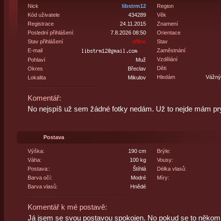
Nick
libstrm12
Region
Kód uživatele
434289
Věk
Registrace
24.11.2015
Znamení
Poslední přihlášení:
7.8.2026 08:50
Orientace
Stav přihlášení
offline
Stav
E-mail
Zaměstnání
Vzdělání
Pohlaví
Muž
Děti
Okres
Břeclav
Hledám
Vážný 
Lokalita
Mikulov
Komentář:
No nejspíš už sem žádné fotky nedám. Už to nejde mám pr
Postava
Výška:
190 cm
Brýle:
Váha:
100 kg
Vousy:
Postava::
Štíhlá
Délka vlasů:
Barva očí:
Modré
Míry:
Barva vlasů:
Hnědé
Komentář k mé postavě:
Já jsem se svou postavou spokojen. No pokud se to někomu