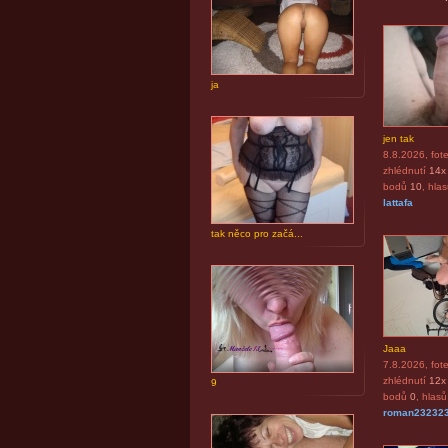
ja
jen tak
8.8.2026
, fot
zhlédnutí
14x
bodů
10
, hla
lattafa
tak něco pro začá...
Jaaa
7.8.2026
, fot
zhlédnutí
12x
9
bodů
0
, hlasů
roman23232