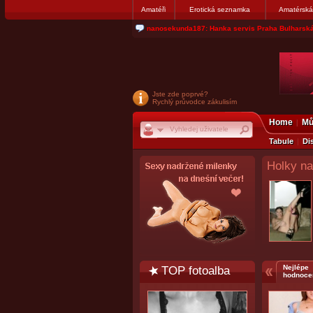
Amatéři
Erotická seznamka
Amatérská
jjoseff: Najde se par, ktery nekdy přemýšlel o di
Jste zde poprvé?
Rychlý průvodce zákulisím
Home
Mů
Tabule
Di
Holky na
TOP fotoalba
Nejlépe
hodnoce