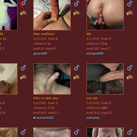
-94
Moje maličkost
Mix
ek
31
6.8.2026
, fotek
6
5.8.2026
, fotek
5
x
zhlédnutí
5x
zhlédnutí
714x
sů
1
bodů
0
, hlasů
0
bodů
10
, hlasů
7
gemini85
enrique808
Péro co rádo stoj...
Len tak
ek
4
5.8.2026
, fotek
5
5.8.2026
, fotek
5
x
zhlédnutí
171x
zhlédnutí
146x
sů
5
bodů
8.7
, hlasů
7
bodů
8.2
, hlasů
5
tamsem321
mikemaj