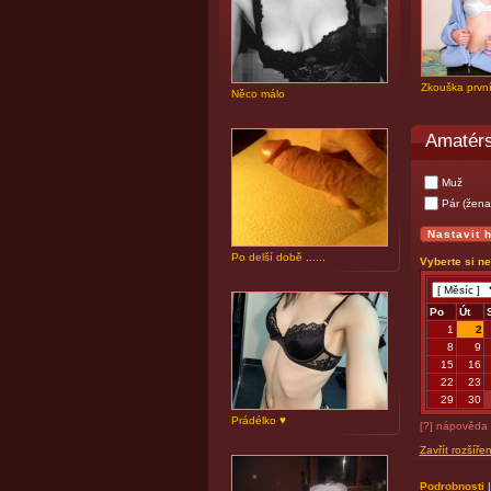
Zkouška prvn
Něco málo
Amatérs
Muž
Pár (žena
Po delší době ......
Vyberte si n
Po
Út
1
2
8
9
15
16
22
23
29
30
Prádélko ♥
[?] nápověda
Zavřít rozšíře
Podrobnosti