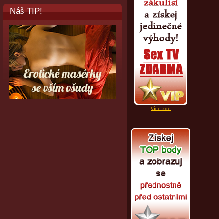
Náš TIP!
Více zde