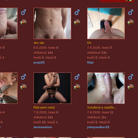
Jen tak
On
ek
5
8.8.2026
, fotek
8
7.8.2026
, fotek
5
zhlédnutí
14x
zhlédnutí
13x
sů
1
bodů
0
, hlasů
0
bodů
0
, hlasů
0
jenja35
filipr
Rád jsem nahý
Vzrušený a nadrže...
ek
4
7.8.2026
, fotek
6
7.8.2026
, fotek
11
zhlédnutí
13x
zhlédnutí
11x
0
bodů
10
, hlasů
1
bodů
0
, hlasů
0
3
denismalvin
johnywolker33