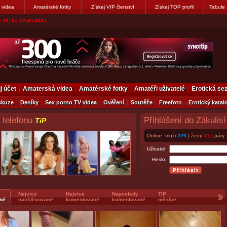
 videa
Amatérské fotky
Získej VIP členství
Získej TOP profil
Tabule
vákovi. Napiste
j účet
Amaterská videa
Amatérské fotky
Amatéři uživatelé
Erotická s
skuze
Deníky
Sex porno TV videa
Ověření
Soutěže
Freefoto
Erotický katal
 telefonu
Přihlášení do Zákulisí
TiP
Online: muži
226
| ženy
31
| páry
Uživatel:
Heslo:
Nejvíce
Nejvíce
Naposledy
TIP
né
navštěvované
komentované
komentované
měsíce