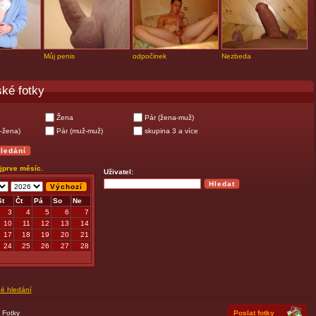
í
Můj penis
odpočinek
Nezbeda
ké fotky
Žena
Pár (žena-muž)
-žena)
Pár (muž-muž)
skupina 3 a více
ejprve měsíc.
Uživatel:
St
Čt
Pá
So
Ne
3
4
5
6
7
10
11
12
13
14
17
18
19
20
21
24
25
26
27
28
né hledání
|
Fotky
Poslat fotky