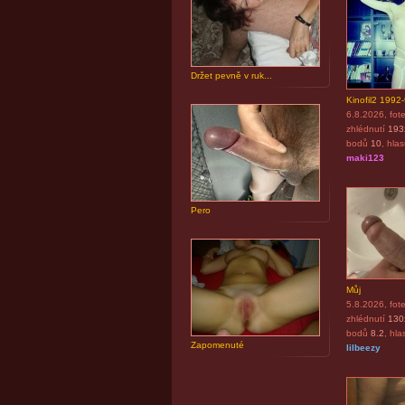
Držet pevně v ruk...
Kinofil2 1992
6.8.2026
, fot
zhlédnutí
193
bodů
10
, hla
maki123
Pero
Můj
5.8.2026
, fot
zhlédnutí
130
bodů
8.2
, hla
Zapomenuté
lilbeezy