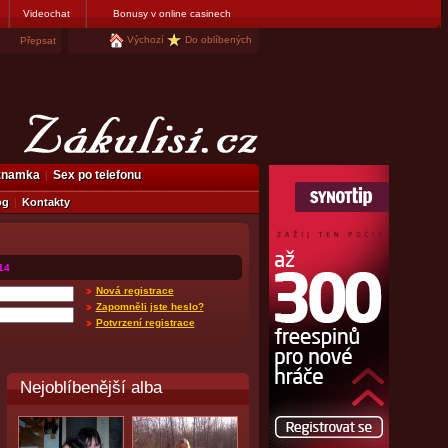
Videochat
Bonusy v online casinech
Výchozí
Do oblíbených
Přepsat
eznamka
Sex po telefonu
og
Kontakty
14
Nová registrace
Zapomněli jste heslo?
Potvrzení registrace
Nejoblíbenější alba