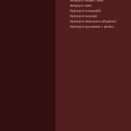
Veřejných fotoalb / fotek:
Veřejných videí:
Vložených komentářů:
Vložených inzerátů:
Vložených diskusních příspěvků:
Vložených poznámek v deníku: