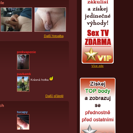
le
Další fotoalba
prekvapenie
Více zde
pavkamk
Krásná holka
Další přátelé
ích
tucapy