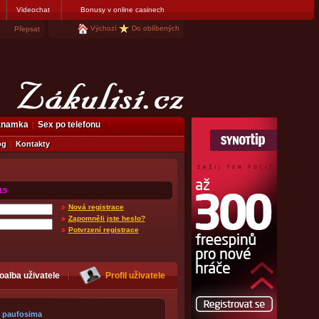
Videochat
Bonusy v online casinech
Výchozí
Do oblíbených
Přepsat
eznamka
Sex po telefonu
og
Kontakty
15
Nová registrace
Zapomněli jste heslo?
Potvrzení registrace
oalba uživatele
Profil uživatele
paufosima