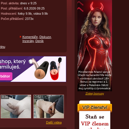
Posl. aktivita:
dnes v 9:25
Posl. přihlášení:
6.8.2026 09:25
Hodnocení:
fotky 9.9b, videa 9.9b
Počet přihlášení:
2373x
Komentáře
,
Diskuze
,
Inzeráty
,
Deník
tinu
Získej bonusy
0:38
0:52
Další videa