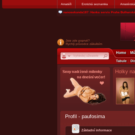
Amatéři
Erotická seznamka
Amatérská
jjoseff: Najde se par, ktery nekdy přemýšlel o di
Jste zde poprvé?
Rychlý průvodce zákulisím
Home
Mů
Tabule
Di
Holky na
Profil - paufosima
Základní informace