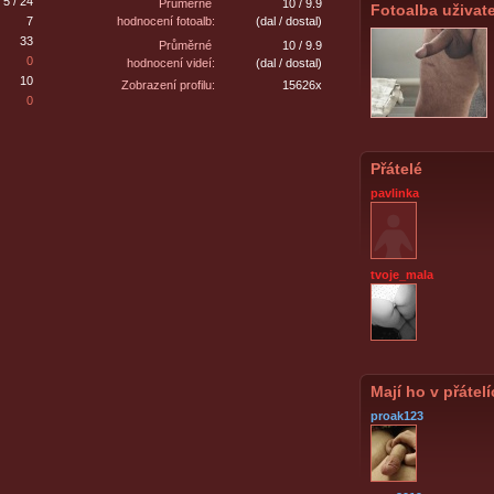
5 / 24
Průměrné
10 / 9.9
Fotoalba uživate
7
hodnocení fotoalb:
(dal / dostal)
33
Průměrné
10 / 9.9
0
hodnocení videí:
(dal / dostal)
10
Zobrazení profilu:
15626x
0
Přátelé
pavlinka
tvoje_mala
Mají ho v přátel
proak123