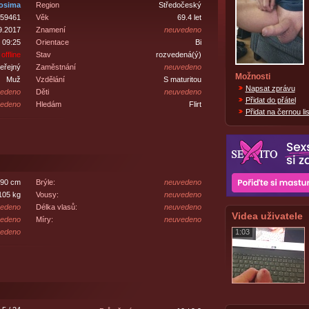
osima
Region
Středočeský
59461
Věk
69.4 let
9.2017
Znamení
neuvedeno
 09:25
Orientace
Bi
offline
Stav
rozvedená(ý)
eřejný
Zaměstnání
neuvedeno
Možnosti
Muž
Vzdělání
S maturitou
Napsat zprávu
edeno
Děti
neuvedeno
Přidat do přátel
edeno
Hledám
Flirt
Přidat na černou lis
90 cm
Brýle:
neuvedeno
105 kg
Vousy:
neuvedeno
edeno
Délka vlasů:
neuvedeno
Videa uživatele
edeno
Míry:
neuvedeno
edeno
1:03