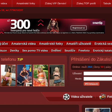
 videa
Amatérské fotky
Získej VIP členství
Získej TOP profil
Tabule
vákovi. Napiste
j účet
Amaterská videa
Amatérské fotky
Amatéři uživatelé
Erotická s
skuze
Deníky
Sex porno TV videa
Ověření
Soutěže
Freefoto
Erotický katal
 telefonu
Přihlášení do Zákulisí
TiP
Online: muži
284
| ženy
50
| páry
Uživatel:
Heslo:
Videa uživatele
Fot