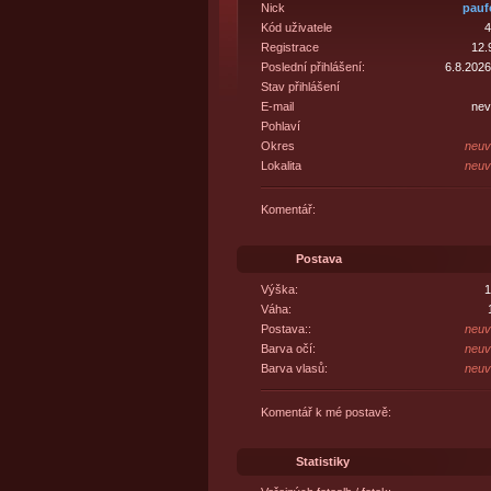
Nick
pauf
Kód uživatele
4
Registrace
12.
Poslední přihlášení:
6.8.2026
Stav přihlášení
E-mail
nev
Pohlaví
Okres
neuv
Lokalita
neuv
Komentář:
Postava
Výška:
1
Váha:
Postava::
neuv
Barva očí:
neuv
Barva vlasů:
neuv
Komentář k mé postavě:
Statistiky