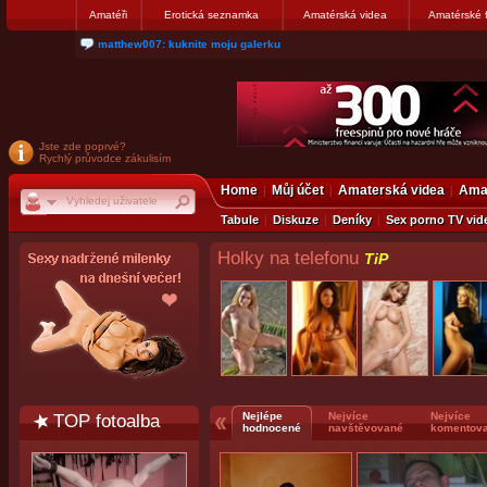
Amatéři
Erotická seznamka
Amatérská videa
Amatérské 
nanosekunda187: Hanka servis Praha Bulharská 10, tel:775674237
Jste zde poprvé?
Rychlý průvodce zákulisím
Home
Můj účet
Amaterská videa
Amat
Tabule
Diskuze
Deníky
Sex porno TV vid
Holky na telefonu
TiP
TOP fotoalba
Nejlépe
Nejvíce
Nejvíce
hodnocené
navštěvované
komentov