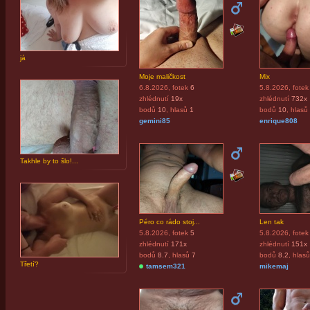
já
Moje maličkost
Mix
6.8.2026
, fotek
6
5.8.2026
, fotek
zhlédnutí
19x
zhlédnutí
732x
bodů
10
, hlasů
1
bodů
10
, hlasů
gemini85
enrique808
Takhle by to šlo!...
Péro co rádo stoj...
Len tak
5.8.2026
, fotek
5
5.8.2026
, fotek
zhlédnutí
171x
zhlédnutí
151x
bodů
8.7
, hlasů
7
bodů
8.2
, hlasů
Třetí?
tamsem321
mikemaj