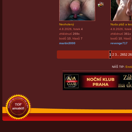
Neoholený
Nuda pláž a lesí
4.8.2026
, fotek
4
4.8.2026
, fotek
zhlédnutí
269x
zhlédnutí
361x
bodů
10
, hlasů
7
bodů
10
, hlasů
martin3000
revenge717
1
2
3
...
2652
26
NÁŠ TIP:
Erot