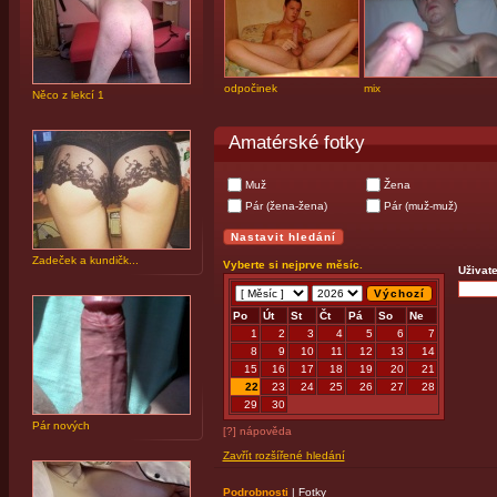
odpočinek
mix
Něco z lekcí 1
Amatérské fotky
Muž
Žena
Pár (žena-žena)
Pár (muž-muž)
Zadeček a kundičk...
Vyberte si nejprve měsíc.
Uživate
Po
Út
St
Čt
Pá
So
Ne
1
2
3
4
5
6
7
8
9
10
11
12
13
14
15
16
17
18
19
20
21
22
23
24
25
26
27
28
29
30
Pár nových
[?] nápověda
Zavřít rozšířené hledání
Podrobnosti
|
Fotky