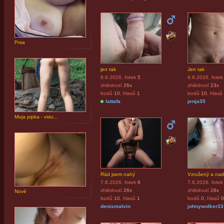
Prsa
jen tak
Jen tak
8.8.2026
, fotek
5
8.8.2026
, fotek
zhlédnutí
26x
zhlédnutí
23x
bodů
10
, hlasů
1
bodů
10
, hlasů
lattafa
jenja35
Moja pipka - vstu...
Rád jsem nahý
Vzrušený a nadr
7.8.2026
, fotek
6
7.8.2026
, fotek
zhlédnutí
26x
zhlédnutí
28x
Nové
bodů
10
, hlasů
1
bodů
0
, hlasů
0
denismalvin
johnywolker33