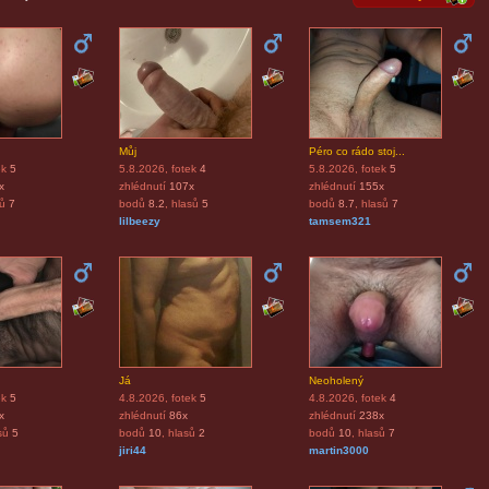
Můj
Péro co rádo stoj...
ek
5
5.8.2026
, fotek
4
5.8.2026
, fotek
5
x
zhlédnutí
107x
zhlédnutí
155x
sů
7
bodů
8.2
, hlasů
5
bodů
8.7
, hlasů
7
lilbeezy
tamsem321
Já
Neoholený
ek
5
4.8.2026
, fotek
5
4.8.2026
, fotek
4
x
zhlédnutí
86x
zhlédnutí
238x
sů
5
bodů
10
, hlasů
2
bodů
10
, hlasů
7
jiri44
martin3000