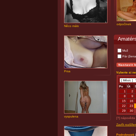
odpočinek
Něco málo
Amatérs
Muž
Pár (žena
Prsa
Vyberte si n
Po
Út
1
2
8
9
15
16
22
23
29
30
vyspulena
[?] nápověda
Zavřít rozšíře
Podrobnosti