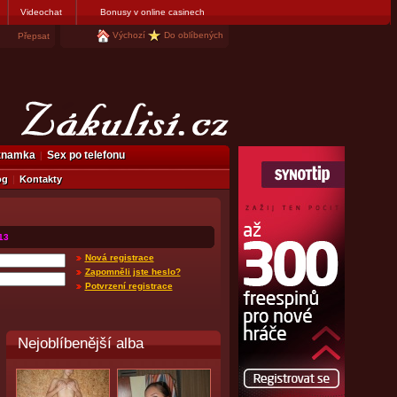
Videochat
Bonusy v online casinech
Výchozí
Do oblíbených
Přepsat
eznamka
Sex po telefonu
og
Kontakty
13
Nová registrace
Zapomněli jste heslo?
Potvrzení registrace
Nejoblíbenější alba