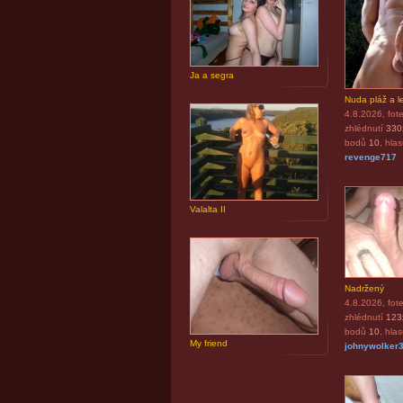
Ja a segra
Nuda pláž a le
4.8.2026
, fot
zhlédnutí
330
bodů
10
, hla
revenge717
Valalta II
Nadržený
4.8.2026
, fot
zhlédnutí
123
bodů
10
, hla
My friend
johnywolker