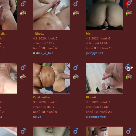
sík...
_Něco..
Mix
ek
4
4.8.2026
, fotek
6
4.8.2026
, fotek
6
x
zhlédnutí
186x
zhlédnutí
2934x
sů
7
bodů
10
, hlasů
6
bodů
9.5
, hlasů
15
dick_o_live
johnyy1991
Opalovačka
Blbnuti
ek
8
3.8.2026
, fotek
5
3.8.2026
, fotek
7
x
zhlédnutí
390x
zhlédnutí
1214x
sů
3
bodů
10
, hlasů
5
bodů
10
, hlasů
23
33
sillve
kladnocentral