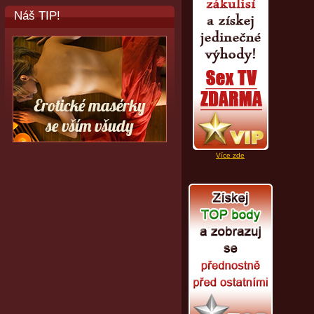
Náš TIP!
Více zde