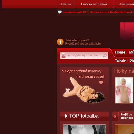
Amatéři
Erotická seznamka
Amatérská
jjoseff: Najde se par, ktery nekdy přemýšlel o di
Jste zde poprvé?
Rychlý průvodce zákulisím
Home
Mů
Tabule
Di
Holky na
TOP fotoalba
Nejlépe
hodnoce