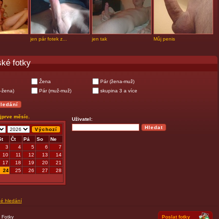
jen pár fotek z...
jen tak
Můj penis
ké fotky
Žena
Pár (žena-muž)
-žena)
Pár (muž-muž)
skupina 3 a více
ejprve měsíc.
Uživatel:
St
Čt
Pá
So
Ne
3
4
5
6
7
10
11
12
13
14
17
18
19
20
21
24
25
26
27
28
né hledání
|
Fotky
Poslat fotky