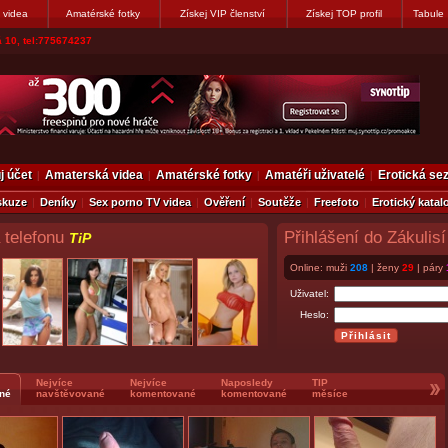
 videa
Amatérské fotky
Získej VIP členství
Získej TOP profil
Tabule
vákovi. Napiste
j účet
Amaterská videa
Amatérské fotky
Amatéři uživatelé
Erotická s
skuze
Deníky
Sex porno TV videa
Ověření
Soutěže
Freefoto
Erotický katal
 telefonu
Přihlášení do Zákulisí
TiP
Online: muži
208
| ženy
29
| páry
Uživatel:
Heslo:
Nejvíce
Nejvíce
Naposledy
TIP
né
navštěvované
komentované
komentované
měsíce