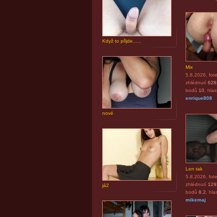
Když to přijde......
Mix
5.8.2026
, fot
zhlédnutí
628
bodů
10
, hla
enrique808
nové
Len tak
5.8.2026
, fot
zhlédnutí
129
já2
bodů
8.2
, hla
mikemaj