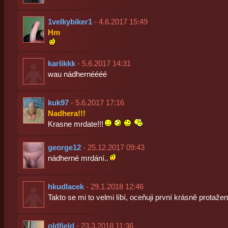
1velkybiker1
- 4.6.2017 15:49
Hm
karlikkk
- 5.6.2017 14:31
wau nádhernéééé
kuk97
- 5.6.2017 17:16
Nadhera!!!
Krasne mrdate!!!
george12
- 25.12.2017 09:43
nádherné mrdání..
hkudlacek
- 29.1.2018 12:46
Takto se mi to velmi líbí, oceňuji první krásně protaže
oldfield
- 23.3.2018 11:36