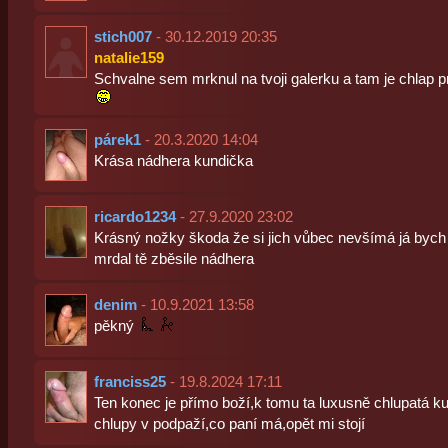
stich007
- 30.12.2019 20:35
natalie159
Schvalne sem mrknul na tvoji galerku a tam je chlap p
párek1
- 20.3.2020 14:04
Krása nádhera kundička
ricardo1234
- 27.9.2020 23:02
Krásný nožky škoda že si jich vůbec nevšímá já bych ti 
mrdal tě zběsile nádhera
denim
- 10.9.2021 13:58
pěkný
franciss25
- 19.8.2024 17:11
Ten konec je přímo boží,k tomu ta luxusně chlupatá ku
chlupy v podpaží,co paní má,opět mi stojí