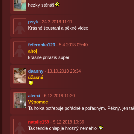
hezky sténáš
psyk
- 24.3.2018 11:11
Krásné šoustani a pěkné video
feferonka123
- 5.4.2018 09:40
ahoj
krasne prirazis super
daanny
- 13.10.2018 23:34
úžasné
aleexi
- 6.12.2019 11:20
Výpomoc
Ta holka potřebuje pořádně a pořádným. Pěkný, jen tak
natalie159
- 9.12.2019 10:36
Tak tendle chlap je hrozný nemehlo