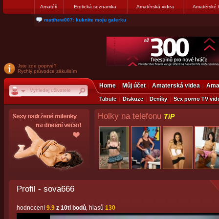
Amatéři
Erotická seznamka
Amatérská videa
Amatérské 
nanosekunda187: Hanka servis Praha Bulharská 10, tel:775674237
Jste zde poprvé?
Rychlý průvodce zákulisím
Home
Můj účet
Amaterská videa
Amat
Tabule
Diskuze
Deníky
Sex porno TV vid
Holky na telefonu
TiP
Profil - sova666
hodnocení
9.9
z 10ti bodů
, hlasů
130