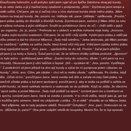
zdůrazňovala heknutím, a při pohybu zpět jsem vyjel až po špičku žaluduna okraj její kundy.
ala ze sebe Jarka a já jí mačkal kozy vytažené z podprsenky. „Jóóó." Zrychloval jsem tempo a
evidět udělá. Cítil jsem, jak se jí začíná více a více stahovat kunda okolo mého ptáka. „Mám
ludem na kraji její kundy. „Ne, prosím, ne. Udělejte mě, pane. Udělejte," vykřikovala. „Prosím,"
jsem ptáka zpátky do těsnější a těsnější kundy. Zrychloval jsem, zatímco jí Milan držel za ruku
i našima nohama a jejím obličejem. Snažil se pohlédnout Jarce do očí – chtěl vidět v jejich
íč po orgasmu. „Jo, jo, joooo." Prohnula se v zádech a sevřela nohama moje boky. „Joooooo,
táka svým kundím svalstvem. Cítil jsem, že se blíží i můj výstřik. Vytáhl jsem ptáka a viděl jak
pičku prstem a dal ho olíznout Milanovi. „Tady máš odměnu." Jarka sledovala, jak Milan pomalu
dno nadržený," vykřikla na svého muže, který ihned olízl můj prst. Vrátil jsem zpátky svého ptáka
ebuji vyprázdnit koule." „Ano, pane… vyprázdněte se do mě. Prosím." Začal jsem přirážet.
 jsem ji za boky a šukal ji. Šukal jsem ji tak, že se během chvilky udělala podruhé. „Jjjooooo!"
 to bylo jedno – potřeboval jsem stříkat. „Zvedni nohy do vzduchu, děvko." Lehl jsem na ni a
hlouběji. Okusoval jsem jí ušní lalůček a šeptal: „Drž – vycákám tě." „Ano, prosím. Vystříkejte
." Z posledních sil jsem přirazil na dno její kundy a začal do ní pumpovat jeden cákanec za
kundy." „Jóóó, ano. Cítím, jak cákáte – chci mít tu mrdku všude," vykřikovala. Po chvilce, když
ěla. „Očisti mi ho," poručil jsem Jarce, která zvedla své tělo a začala mi ústy čistit ptáka, na
tečně očistila ptáka a byl jsem spokojený, poručil jsem jí, aby si sedla na polštář a opřela se
ozevřel kundu, ze které vytékalo semeno a vsakovalo se do polštáře. Když se zdálo, že všechno
ář zpod zadku a podal Milanovi. „Tady máš polštář na spaní," oznámil jsem mu s úsměvem ve
sprchy, oznámil jsem Jarce, která se zvedla z postele. V tu chvíli viděla, stejně jako já, jak byl
a loužička jeho semene, které mu ukápávalo z ptáka. „To si ukliď," ohradila se na Milana Jarka.
se. Než přijdeme, tak to tady jazykem uklidíš. Rozumíš? Úchyláku!" „Ano, paní. Omlouvám se za
cce. „Můžeme jít, pane?" Oba jsme vzápětí odešli do koupelny. Musím říct, že to byl opravdu