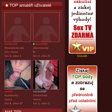
TOP amatéři uživatelé
alenka123
misa1996
Moravskoslezský
Jihomoravský
(22), Hetero
Bi
Více zde
foto
2
, video
1
foto
4
, video
0
cert19
vocas2468
Bratislavský
Středočeský
Hetero
Hetero
foto
8
, video
27
foto
1
, video
1