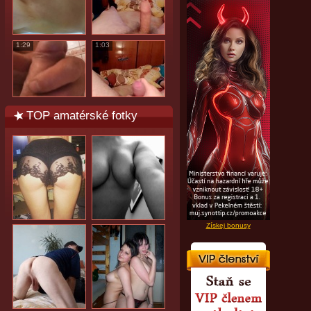
1:29
1:03
TOP amatérské fotky
Získej bonusy