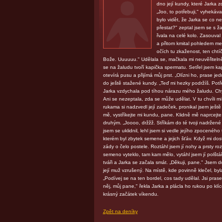
dno její kundy, které Jarka 
„Joo, to potřebuji," vyhekáv
bylo vidět, že Jarka se co n
přestat?" zeptal jsem se s ža
řvala na celé kolo. Zasouval 
a přitom kmital pohledem mez
očích tu zkaženost, ten cht
Bože. Uuuuuu." Udělala se, mačkala mi neuvěřitelně p
se na žaludu tvoří kapička spermatu. Setřel jsem ka
otevírá pusu a přijímá můj prst. „Olízni ho, prase je
do ještě stažené kundy. „Teď mi hezky podržíš. Potř
Jarka vzdychala pod tíhou nárazu mého žaludu. Chytil
Ani se nezeptala, zda se může udělat. V tu chvíli mi
rukama si nadzvedl její zadeček, pronikal jsem ještě 
mě, vystříkejte mi kundu, pane. Klidně mě naprcejte
druhým. „Joooo, držžž. Stříkám do té tvoji nadržené 
jsem se uklidnil, lehl jsem si vedle jejího zpoceného t
kterém byl zbytek semene a jejich šťáv. Když mi dosta
zády o čelo postele. Roztáhl jsem jí nohy a prsty r
semeno vyteklo, tam kam mělo, vytáhl jsem jí polšt
tváři a Jarka se začala smát. „Děkuji, pane." Jsem do 
její muž vzrušený. Na místě, kde povinně klečel, byl
„Podívej se na ten bordel, cos tady udělal. Jsi pra
něj, můj pane," řekla Jarka a plácla ho rukou po klí
krásný začátek víkendu.
Zpět na deníky