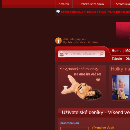
Amatéři
Erotická seznamka
Amatérská
nanosekunda187: Hanka servis Praha Bulharská
Jste zde poprvé?
Rychlý průvodce zákulisím
Home
Mů
Tabule
Di
Holky na
Uživatelské deníky
-
Víkend ve
prostepanjan
Víkend ve třech