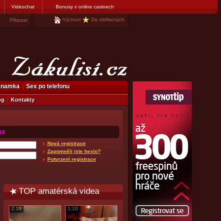
Videochat
Bonusy v online casinech
Výchozí
Do oblíbených
Přepsat
eznamka
Sex po telefonu
og
Kontakty
18
Nová registrace
Zapomněli jste heslo?
Potvrzení registrace
TOP amatérská videa
2:18
1:10