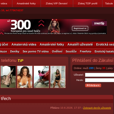
 videa
Amatérské fotky
Získej VIP členství
Získej TOP profil
Tabule
 10, tel:775674237
j účet
Amaterská videa
Amatérské fotky
Amatéři uživatelé
Erotická s
skuze
Deníky
Sex porno TV videa
Ověření
Soutěže
Freefoto
Erotický katal
 telefonu
Přihlášení do Zákulisí
TiP
Online: muži
289
| ženy
35
| páry
Uživatel:
Heslo:
 třech
Přidáno
10.6.2026, 17:37
-
Zobrazit deník uživatele