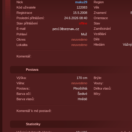
Nick
maku29
Region
Kód uživatele
122083
Věk
Registrace
15.5.2008
Znamení
B
Poslední přihlášení:
24.6.2026 08:40
Orientace
Stav přihlášení
offline
Stav
E-mail
Zaměstnání
Vzdělání
Pohlaví
Muž
Děti
Okres
neuvedeno
Hledám
Vážný 
Lokalita
neuvedeno
Komentář:
Postava
Výška:
170 cm
Brýle:
Váha:
neuvedeno
Vousy:
Postava::
Plnoštíhlá
Délka vlasů:
Barva očí:
Šedivé
Míry:
Barva vlasů:
Hnědé
Komentář k mé postavě:
Statistiky