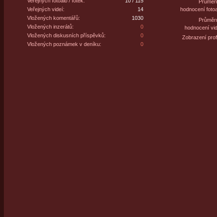
Veřejných fotoalb / fotek:
10 / 115
Průměr
Veřejných videí:
14
hodnocení fotoa
Vložených komentářů:
1030
Průměr
Vložených inzerátů:
0
hodnocení vid
Vložených diskusních příspěvků:
0
Zobrazení profi
Vložených poznámek v deníku:
0