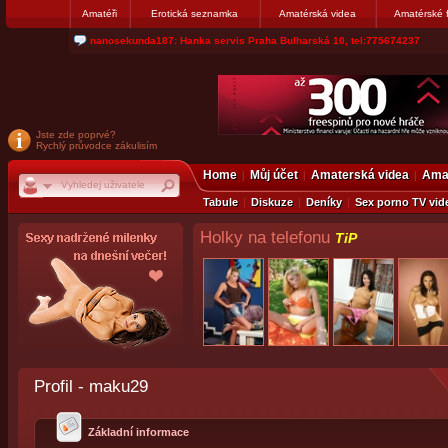
Amatéři
Erotická seznamka
Amatérská videa
Amatérské 
nanosekunda187: Hanka servis Praha Bulharská 10, tel:775674237
Jste zde poprvé?
Rychlý průvodce zákulisím
Home
Můj účet
Amaterská videa
Amat
Tabule
Diskuze
Deníky
Sex porno TV vid
Holky na telefonu
TiP
Profil - maku29
Základní informace