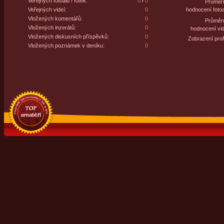
Veřejných fotoalb / fotek:
0
/
0
Průměr
Veřejných videí:
0
hodnocení fotoa
Vložených komentářů:
0
Průměr
Vložených inzerátů:
0
hodnocení vid
Vložených diskusních příspěvků:
0
Zobrazení profi
Vložených poznámek v deníku:
0