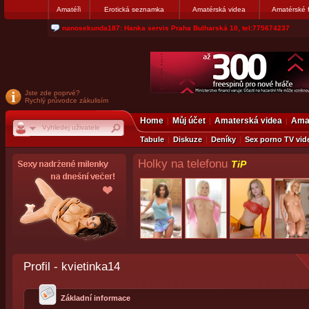
Amatéři
Erotická seznamka
Amatérská videa
Amatérské 
nanosekunda187: Hanka servis Praha Bulharská 10, tel:775674237
Jste zde poprvé?
Rychlý průvodce zákulisím
Home
Můj účet
Amaterská videa
Amat
Tabule
Diskuze
Deníky
Sex porno TV vid
Holky na telefonu
TiP
Profil - kvietinka14
Základní informace