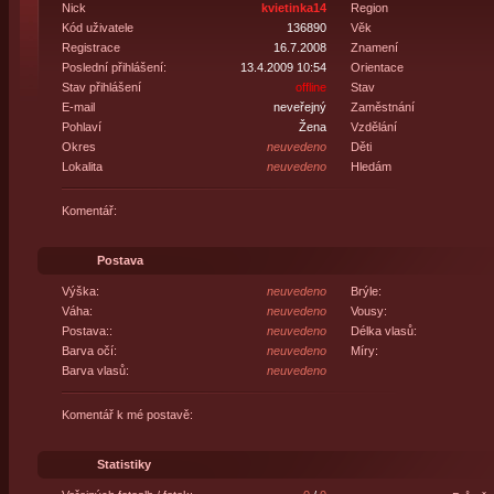
Nick
kvietinka14
Region
Kód uživatele
136890
Věk
Registrace
16.7.2008
Znamení
Poslední přihlášení:
13.4.2009 10:54
Orientace
Stav přihlášení
offline
Stav
E-mail
neveřejný
Zaměstnání
Pohlaví
Žena
Vzdělání
Okres
neuvedeno
Děti
Lokalita
neuvedeno
Hledám
Komentář:
Postava
Výška:
neuvedeno
Brýle:
Váha:
neuvedeno
Vousy:
Postava::
neuvedeno
Délka vlasů:
Barva očí:
neuvedeno
Míry:
Barva vlasů:
neuvedeno
Komentář k mé postavě:
Statistiky