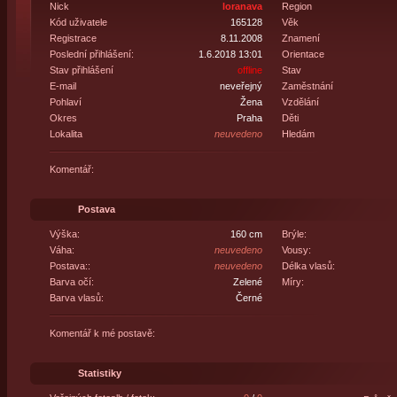
Nick
loranava
Region
Kód uživatele
165128
Věk
Registrace
8.11.2008
Znamení
Poslední přihlášení:
1.6.2018 13:01
Orientace
Stav přihlášení
offline
Stav
E-mail
neveřejný
Zaměstnání
Pohlaví
Žena
Vzdělání
Okres
Praha
Děti
Lokalita
neuvedeno
Hledám
Komentář:
Postava
Výška:
160 cm
Brýle:
Váha:
neuvedeno
Vousy:
Postava::
neuvedeno
Délka vlasů:
Barva očí:
Zelené
Míry:
Barva vlasů:
Černé
Komentář k mé postavě:
Statistiky