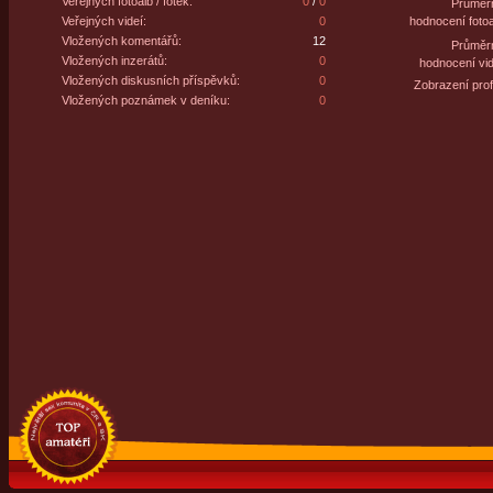
Veřejných fotoalb / fotek:
0
/
0
Průměr
Veřejných videí:
0
hodnocení fotoa
Vložených komentářů:
12
Průměr
Vložených inzerátů:
0
hodnocení vid
Vložených diskusních příspěvků:
0
Zobrazení profi
Vložených poznámek v deníku:
0