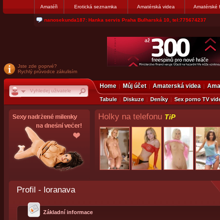
Amatéři
Erotická seznamka
Amatérská videa
Amatérské 
jjoseff: Najde se par, ktery nekdy přemýšlel o divákovi. Napiste
Jste zde poprvé?
Rychlý průvodce zákulisím
Home
Můj účet
Amaterská videa
Amat
Tabule
Diskuze
Deníky
Sex porno TV vid
Holky na telefonu
TiP
Profil - loranava
Základní informace