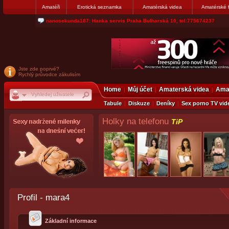
Amatéři
Erotická seznamka
Amatérská videa
Amatérské 
nanosekunda187: Hanka servis Praha Bulharská 10, tel:775674237
Jste zde poprvé?
Rychlý průvodce zákulisím
Home
Můj účet
Amaterská videa
Amat
Tabule
Diskuze
Deníky
Sex porno TV vid
Holky na telefonu
TiP
Profil - mara4
Základní informace