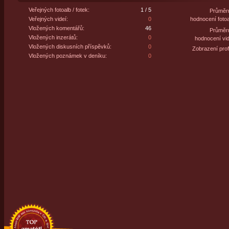
Veřejných fotoalb / fotek:
1 / 5
Průměr
Veřejných videí:
0
hodnocení fotoa
Vložených komentářů:
46
Průměr
Vložených inzerátů:
0
hodnocení vid
Vložených diskusních příspěvků:
0
Zobrazení profi
Vložených poznámek v deníku:
0