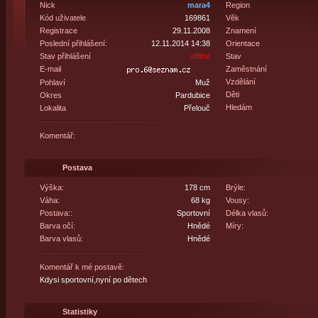
Nick
mara4
Region
Kód uživatele
169861
Věk
Registrace
29.11.2008
Znamení
Poslední přihlášení:
12.11.2014 14:38
Orientace
Stav přihlášení
offline
Stav
E-mail
Zaměstnání
Vzdělání
Pohlaví
Muž
Děti
Okres
Pardubice
Hledám
Lokalita
Přelouč
Komentář:
Postava
Výška:
178 cm
Brýle:
Váha:
68 kg
Vousy:
Postava::
Sportovní
Délka vlasů:
Barva očí:
Hnědé
Míry:
Barva vlasů:
Hnědé
Komentář k mé postavě:
Kdysi sportovní,nyní po dětech
Statistiky