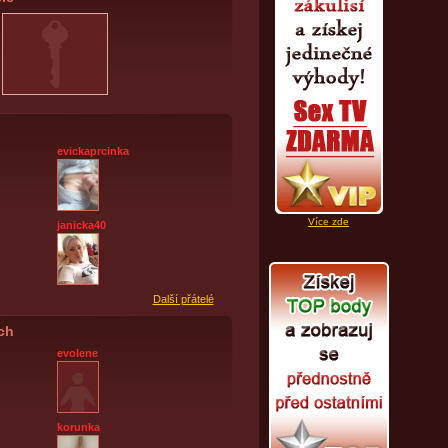
evickaprcinka
Více zde
janicka40
Další přátelé
ích
evolene
korunka