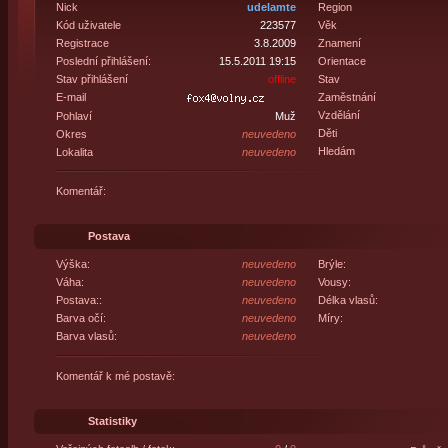
Nick
udelamte
Region
Kód uživatele
223577
Věk
Registrace
3.8.2009
Znamení
Poslední přihlášení:
15.5.2011 19:15
Orientace
Stav přihlášení
offline
Stav
E-mail
Zaměstnání
Vzdělání
Pohlaví
Muž
Děti
Okres
neuvedeno
Hledám
Lokalita
neuvedeno
Komentář:
Postava
Výška:
neuvedeno
Brýle:
Váha:
neuvedeno
Vousy:
Postava::
neuvedeno
Délka vlasů:
Barva očí:
neuvedeno
Míry:
Barva vlasů:
neuvedeno
Komentář k mé postavě:
Statistiky