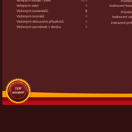
Veřejných fotoalb / fotek:
0
/
0
Průměr
Veřejných videí:
0
hodnocení fotoa
Vložených komentářů:
5
Průměr
Vložených inzerátů:
0
hodnocení vid
Vložených diskusních příspěvků:
0
Zobrazení profi
Vložených poznámek v deníku:
0