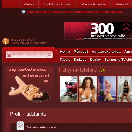
Amatéři
Erotická seznamka
Amatérská videa
Amatérské 
jjoseff: Najde se par, ktery nekdy přemýšlel o divákovi. Napiste
Jste zde poprvé?
Rychlý průvodce zákulisím
Home
Můj účet
Amaterská videa
Amat
Tabule
Diskuze
Deníky
Sex porno TV vid
Holky na telefonu
TiP
Profil - udelamte
Základní informace