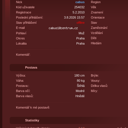
Nick
cabus
Region
Kód uživatele
254032
Věk
Registrace
5.2.2010
Znamení
Poslední přihlášení:
3.8.2026 15:57
Orientace
Stav přihlášení
offline
Stav
E-mail
Zaměstnání
Vzdělání
Pohlaví
Muž
Děti
Okres
Praha
Hledám
Lokalita
Praha
Komentář:
Postava
Výška:
180 cm
Brýle:
Váha:
80 kg
Vousy:
Postava::
Štíhlá
Délka vlasů:
Barva očí:
Modré
Míry:
Barva vlasů:
Hnědé
Komentář k mé postavě:
Statistiky