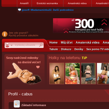
Amatéři
Erotická seznamka
Amatérská videa
Amatérské 
jjoseff: Mladamaminka22. Další podvodnice
Jste zde poprvé?
Rychlý průvodce zákulisím
Home
Můj účet
Amaterská videa
Amat
Tabule
Diskuze
Deníky
Sex porno TV vid
Holky na telefonu
TiP
Profil - cabus
Základní informace