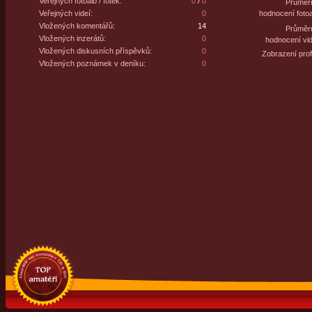
Veřejných fotoalb / fotek:
0
/
0
Průměr
Veřejných videí:
0
hodnocení fotoa
Vložených komentářů:
14
Průměr
Vložených inzerátů:
0
hodnocení vid
Vložených diskusních příspěvků:
0
Zobrazení profi
Vložených poznámek v deníku:
0