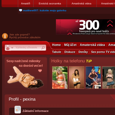
Amatéři
Erotická seznamka
Amatérská videa
Amatérské 
matthew007: kuknite moju galerku
Jste zde poprvé?
Rychlý průvodce zákulisím
Home
Můj účet
Amaterská videa
Amat
Tabule
Diskuze
Deníky
Sex porno TV vid
Holky na telefonu
TiP
Profil - pexina
Základní informace