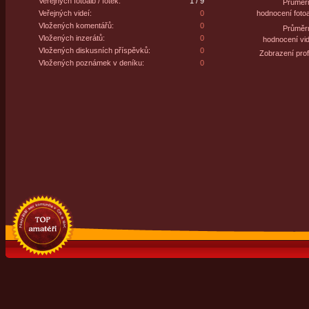
Veřejných fotoalb / fotek:
1 / 9
Průměr
Veřejných videí:
0
hodnocení fotoa
Vložených komentářů:
0
Průměr
Vložených inzerátů:
0
hodnocení vid
Vložených diskusních příspěvků:
0
Zobrazení profi
Vložených poznámek v deníku:
0