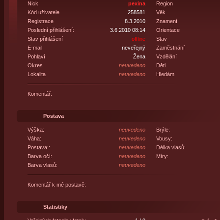
Nick
pexina
Region
Kód uživatele
258581
Věk
Registrace
8.3.2010
Znamení
Poslední přihlášení:
3.6.2010 08:14
Orientace
Stav přihlášení
offline
Stav
E-mail
neveřejný
Zaměstnání
Pohlaví
Žena
Vzdělání
Okres
neuvedeno
Děti
Lokalita
neuvedeno
Hledám
Komentář:
Postava
Výška:
neuvedeno
Brýle:
Váha:
neuvedeno
Vousy:
Postava::
neuvedeno
Délka vlasů:
Barva očí:
neuvedeno
Míry:
Barva vlasů:
neuvedeno
Komentář k mé postavě:
Statistiky