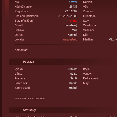
Nick
power
Region
Kód uživatele
28437
Věk
Registrace
22.3.2007
Znamení
Poslední přihlášení:
8.8.2026 20:06
Orientace
Stav přihlášení
offline
Stav
E-mail
neveřejný
Zaměstnání
Pohlaví
Muž
Vzdělání
Okres
Karviná
Děti
Lokalita
neuvedeno
Hledám
Vážný 
Komentář:
Postava
Výška:
188 cm
Brýle:
Váha:
67 kg
Vousy:
Postava::
Štíhlá
Délka vlasů:
Barva očí:
Hnědé
Míry:
Barva vlasů:
Hnědé
Komentář k mé postavě:
Statistiky