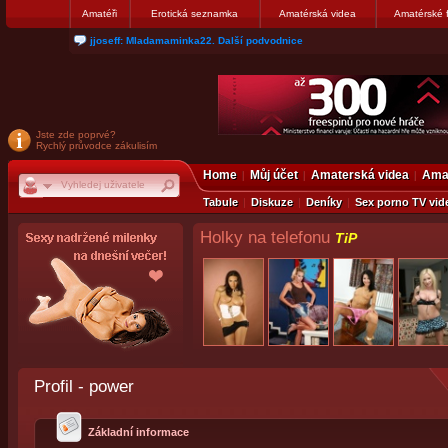
Amatéři
Erotická seznamka
Amatérská videa
Amatérské 
matthew007: kuknite moju galerku
Jste zde poprvé?
Rychlý průvodce zákulisím
Home
Můj účet
Amaterská videa
Amat
Tabule
Diskuze
Deníky
Sex porno TV vid
Holky na telefonu
TiP
Profil - power
Základní informace