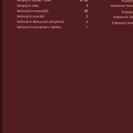
Veřejných fotoalb / fotek:
6 / 40
Průměr
Veřejných videí:
3
hodnocení fotoa
Vložených komentářů:
95
Průměr
Vložených inzerátů:
2
hodnocení vid
Vložených diskusních příspěvků:
1
Zobrazení profi
Vložených poznámek v deníku:
0