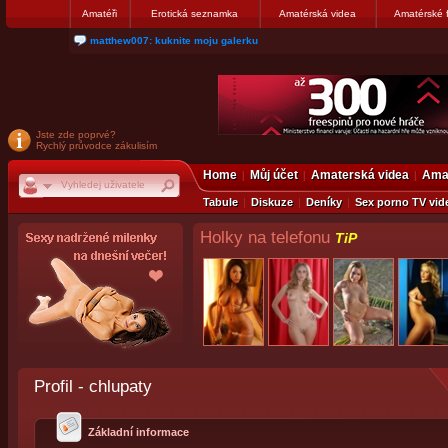
Amatéři
Erotická seznamka
Amatérská videa
Amatérské 
matthew007: kuknite moju galerku
Jste zde poprvé?
Rychlý průvodce zákulisím
Home
Můj účet
Amaterská videa
Amat
Tabule
Diskuze
Deníky
Sex porno TV vid
Holky na telefonu
TiP
Profil - chlupaty
Základní informace