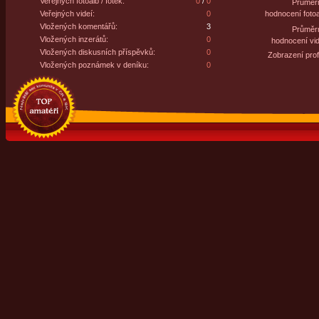
Veřejných fotoalb / fotek:
0
/
0
Průměr
Veřejných videí:
0
hodnocení fotoa
Vložených komentářů:
3
Průměr
Vložených inzerátů:
0
hodnocení vid
Vložených diskusních příspěvků:
0
Zobrazení profi
Vložených poznámek v deníku:
0