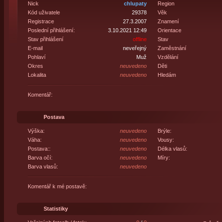
Nick
chlupaty
Region
Kód uživatele
29378
Věk
Registrace
27.3.2007
Znamení
Poslední přihlášení:
3.10.2021 12:49
Orientace
Stav přihlášení
offline
Stav
E-mail
neveřejný
Zaměstnání
Pohlaví
Muž
Vzdělání
Okres
neuvedeno
Děti
Lokalita
neuvedeno
Hledám
Komentář:
Postava
Výška:
neuvedeno
Brýle:
Váha:
neuvedeno
Vousy:
Postava::
neuvedeno
Délka vlasů:
Barva očí:
neuvedeno
Míry:
Barva vlasů:
neuvedeno
Komentář k mé postavě:
Statistiky