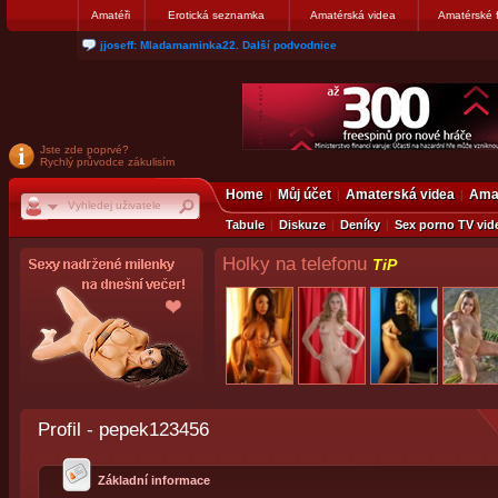
Amatéři
Erotická seznamka
Amatérská videa
Amatérské 
matthew007: kuknite moju galerku
Jste zde poprvé?
Rychlý průvodce zákulisím
Home
Můj účet
Amaterská videa
Amat
Tabule
Diskuze
Deníky
Sex porno TV vid
Holky na telefonu
TiP
Profil - pepek123456
Základní informace