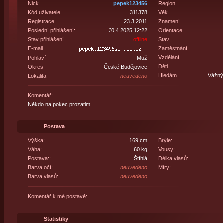
Nick
pepek123456
Region
Kód uživatele
311378
Věk
Registrace
23.3.2011
Znamení
Poslední přihlášení:
30.4.2025 12:22
Orientace
Stav přihlášení
offline
Stav
E-mail
Zaměstnání
Vzdělání
Pohlaví
Muž
Děti
Okres
České Budějovice
Hledám
Vážný 
Lokalita
neuvedeno
Komentář:
Někdo na pokec prozatim
Postava
Výška:
169 cm
Brýle:
Váha:
60 kg
Vousy:
Postava::
Štíhlá
Délka vlasů:
Barva očí:
neuvedeno
Míry:
Barva vlasů:
neuvedeno
Komentář k mé postavě:
Statistiky