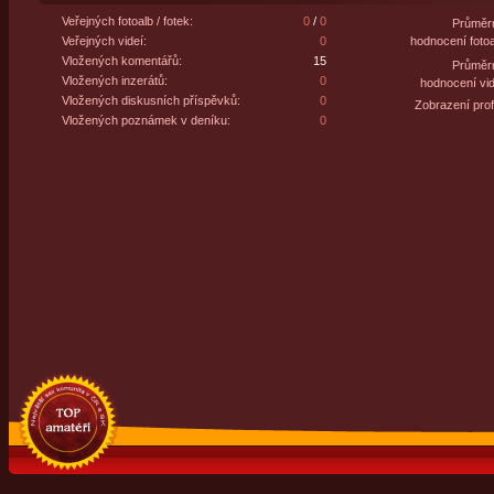
Veřejných fotoalb / fotek:
0
/
0
Průměr
Veřejných videí:
0
hodnocení fotoa
Vložených komentářů:
15
Průměr
Vložených inzerátů:
0
hodnocení vid
Vložených diskusních příspěvků:
0
Zobrazení profi
Vložených poznámek v deníku:
0