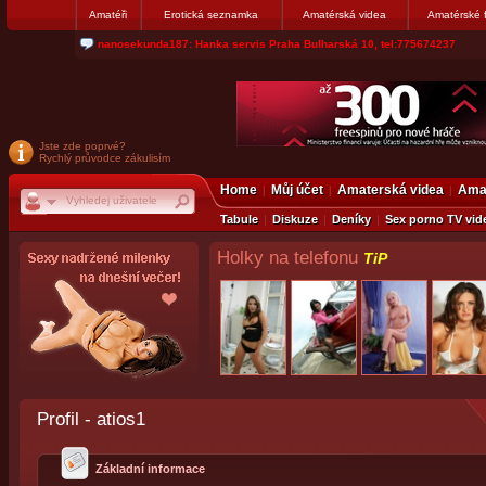
Amatéři
Erotická seznamka
Amatérská videa
Amatérské 
nanosekunda187: Hanka servis Praha Bulharská 10, tel:775674237
Jste zde poprvé?
Rychlý průvodce zákulisím
Home
Můj účet
Amaterská videa
Amat
Tabule
Diskuze
Deníky
Sex porno TV vid
Holky na telefonu
TiP
Profil - atios1
Základní informace