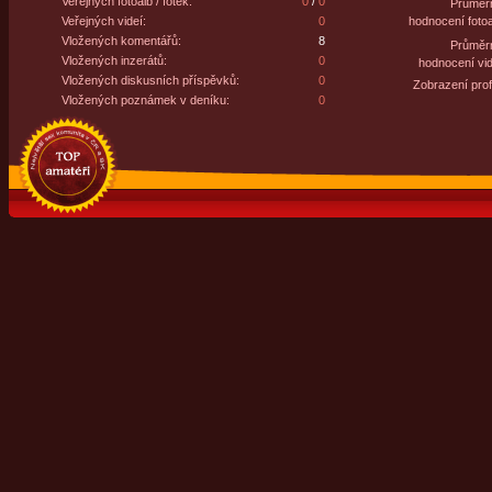
Veřejných fotoalb / fotek:
0
/
0
Průměr
Veřejných videí:
0
hodnocení fotoa
Vložených komentářů:
8
Průměr
Vložených inzerátů:
0
hodnocení vid
Vložených diskusních příspěvků:
0
Zobrazení profi
Vložených poznámek v deníku:
0