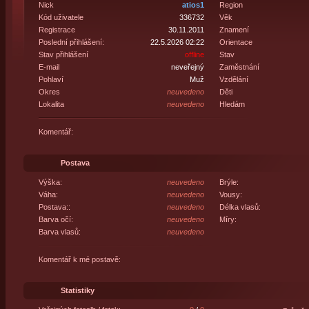
Nick
atios1
Region
Kód uživatele
336732
Věk
Registrace
30.11.2011
Znamení
Poslední přihlášení:
22.5.2026 02:22
Orientace
Stav přihlášení
offline
Stav
E-mail
neveřejný
Zaměstnání
Pohlaví
Muž
Vzdělání
Okres
neuvedeno
Děti
Lokalita
neuvedeno
Hledám
Komentář:
Postava
Výška:
neuvedeno
Brýle:
Váha:
neuvedeno
Vousy:
Postava::
neuvedeno
Délka vlasů:
Barva očí:
neuvedeno
Míry:
Barva vlasů:
neuvedeno
Komentář k mé postavě:
Statistiky