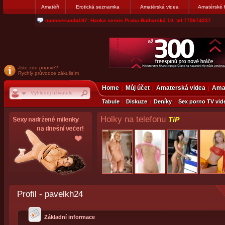
Amatéři
Erotická seznamka
Amatérská videa
Amatérské 
jjoseff: Najde se par, ktery nekdy přemýšlel o divákovi. Napiste
Jste zde poprvé?
Rychlý průvodce zákulisím
Home
Můj účet
Amaterská videa
Amat
Tabule
Diskuze
Deníky
Sex porno TV vid
Holky na telefonu
TiP
Profil - pavelkh24
Základní informace