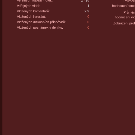
Veřejných fotoalb / fotek:
2 / 18
Průměr
Veřejných videí:
1
hodnocení fotoa
Vložených komentářů:
589
Průměr
Vložených inzerátů:
0
hodnocení vid
Vložených diskusních příspěvků:
0
Zobrazení profi
Vložených poznámek v deníku:
0