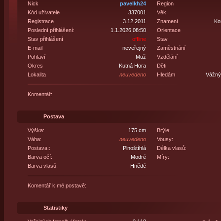
Nick
pavelkh24
Region
Kód uživatele
337001
Věk
Registrace
3.12.2011
Znamení
Ko
Poslední přihlášení:
1.1.2026 08:50
Orientace
Stav přihlášení
offline
Stav
E-mail
neveřejný
Zaměstnání
Pohlaví
Muž
Vzdělání
Okres
Kutná Hora
Děti
Lokalita
neuvedeno
Hledám
Vážný 
Komentář:
Postava
Výška:
175 cm
Brýle:
Váha:
neuvedeno
Vousy:
Postava::
Plnoštíhlá
Délka vlasů:
Barva očí:
Modré
Míry:
Barva vlasů:
Hnědé
Komentář k mé postavě:
Statistiky